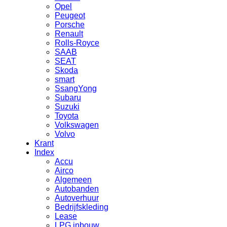
Opel
Peugeot
Porsche
Renault
Rolls-Royce
SAAB
SEAT
Skoda
smart
SsangYong
Subaru
Suzuki
Toyota
Volkswagen
Volvo
Krant
Index
Accu
Airco
Algemeen
Autobanden
Autoverhuur
Bedrijfskleding
Lease
LPG inbouw