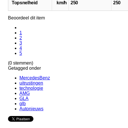
Topsnelheid
km/h
250
250
Beoordeel dit item
1
2
3
4
5
(0 stemmen)
Getagged onder
MercedesBenz
uitrustingen
technologie
AMG
GLA
glb
Autonieuws