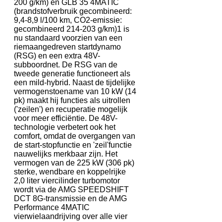
200 g/km) en GLB 35 4MATIC
(brandstofverbruik gecombineerd:
9,4-8,9 l/100 km, CO2-emissie:
gecombineerd 214-203 g/km)1 is
nu standaard voorzien van een
riemaangedreven startdynamo
(RSG) en een extra 48V-
subboordnet. De RSG van de
tweede generatie functioneert als
een mild-hybrid. Naast de tijdelijke
vermogenstoename van 10 kW (14
pk) maakt hij functies als uitrollen
('zeilen') en recuperatie mogelijk
voor meer efficiëntie. De 48V-
technologie verbetert ook het
comfort, omdat de overgangen van
de start-stopfunctie en 'zeil'functie
nauwelijks merkbaar zijn. Het
vermogen van de 225 kW (306 pk)
sterke, wendbare en koppelrijke
2,0 liter viercilinder turbomotor
wordt via de AMG SPEEDSHIFT
DCT 8G-transmissie en de AMG
Performance 4MATIC
vierwielaandrijving over alle vier