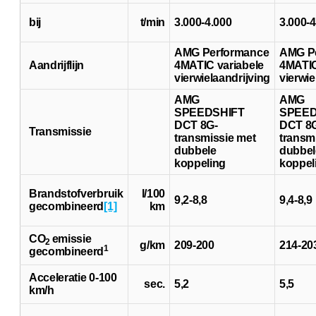
bij
t/min
3.000-4.000
3.000-4
AMG Performance
AMG P
Aandrijflijn
4MATIC variabele
4MATIC
vierwielaandrijving
vierwie
AMG
AMG
SPEEDSHIFT
SPEED
DCT 8G-
DCT 8
Transmissie
transmissie met
transm
dubbele
dubbel
koppeling
koppel
Brandstofverbruik
l/100
9,2-8,8
9,4-8,9
gecombineerd
[1]
km
CO
emissie
2
g/km
209-200
214-20
1
gecombineerd
Acceleratie 0-100
sec.
5,2
5,5
km/h