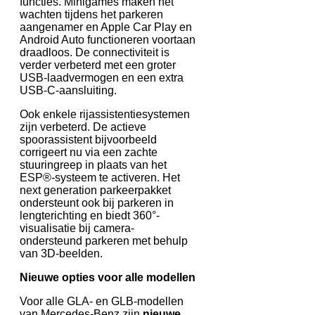
functies. Minigames maken het
wachten tijdens het parkeren
aangenamer en Apple Car Play en
Android Auto functioneren voortaan
draadloos. De connectiviteit is
verder verbeterd met een groter
USB-laadvermogen en een extra
USB-C-aansluiting.
Ook enkele rijassistentiesystemen
zijn verbeterd. De actieve
spoorassistent bijvoorbeeld
corrigeert nu via een zachte
stuuringreep in plaats van het
ESP®-systeem te activeren. Het
next generation parkeerpakket
ondersteunt ook bij parkeren in
lengterichting en biedt 360°-
visualisatie bij camera-
ondersteund parkeren met behulp
van 3D-beelden.
Nieuwe opties voor alle modellen
Voor alle GLA- en GLB-modellen
van Mercedes-Benz zijn
nieuwe