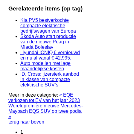
Gerelateerde items (op tag)
Kia PV5 bestverkochte
compacte elektrische
bedrijfswagen van Europa
Škoda Auto start productie
van de nieuwe Peaq in
Mladá Boleslav
Hyundai IONIQ 6 vernieuwd
en nu al vanaf € 42.995.
Auto modellen met lage
maandelijkse kosten
ID. Cross: ijzersterk aanbod
in klasse van compacte
elektrische SUV’s
Meer in deze categorie:
« EQE
verkozen tot EV van het jaar 2023
Wereldpremière nieuwe Mercedes-
Maybach EQS SUV op twee podia
»
terug naar boven
1