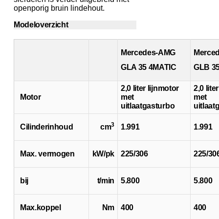
openporig bruin lindehout.
Modeloverzicht
Mercedes-AMG
Merce
GLA 35 4MATIC
GLB 3
2,0 liter lijnmotor
2,0 lite
Motor
met
met
uitlaatgasturbo
uitlaat
3
Cilinderinhoud
cm
1.991
1.991
Max. vermogen
kW/pk
225/306
225/30
bij
t/min
5.800
5.800
Max.koppel
Nm
400
400