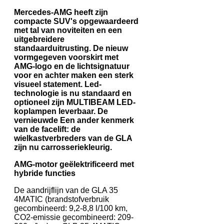
Mercedes-AMG heeft zijn
compacte SUV's opgewaardeerd
met tal van noviteiten en een
uitgebreidere
standaarduitrusting. De nieuw
vormgegeven voorskirt met
AMG-logo en de lichtsignatuur
voor en achter maken een sterk
visueel statement. Led-
technologie is nu standaard en
optioneel zijn MULTIBEAM LED-
koplampen leverbaar. De
vernieuwde Een ander kenmerk
van de facelift: de
wielkastverbreders van de GLA
zijn nu carrosseriekleurig.
AMG-motor geëlektrificeerd met
hybride functies
De aandrijflijn van de GLA 35
4MATIC (brandstofverbruik
gecombineerd: 9,2-8,8 l/100 km,
CO2-emissie gecombineerd: 209-