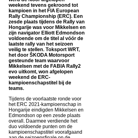
weekend tevens gekroond tot
kampioen in het FIA European
Rally Championship (ERC). Een
zesde plaats tijdens de Rally van
Hongarije was voor Mikkelsen en
zijn navigator Elliott Edmondson
voldoende om de titel al vóór de
laatste rally van het seizoen
veilig te stellen. Toksport WRT,
het door ŠKODA Motorsport
gesteunde team waarvoor
Mikkelsen met de FABIA Rally2
evo uitkomt, won afgelopen
weekend de ERC-
kampioenschapstitel bij de
teams.
Tijdens de voorlaatste ronde voor
het ERC 2021-kampioenschap in
Hongarije eindigden Mikkelsen en
Edmondson op een zesde plaats
overall. Daarmee verdiende het
duo voldoende punten om de
kampioenschapstitel voorafgaand
aan de seizoensfinale op de