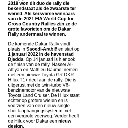
2019 won dit duo de rally die
bekendstaat als de zwaarste ter
wereld. Als kersverse winnaars
van de 2021 FIA World Cup for
Cross Country Rallies zijn ze de
grote favorieten om de Dakar
Rally andermaal te winnen.
De komende Dakar Rally vindt
plaats in
Saoedi-Arabië
en start op
1 januari 2022 in de havenstad
Djedda
. Op 14 januari is hier ook
de finish van de rally. Nasser Al-
Attiyah en Mathieu Baumel nemen
met een nieuwe Toyota GR DKR
Hilux T1+ deel aan de rally. Die is
uitgerust met de twin-turbo V6-
benzinemotor van de nieuwste
Toyota Land Cruiser. De Hilux staat
echter op grotere wielen en is
voorzien van een nieuw single-
shock-ophangingssysteem met
een vergrote veerweg. Verder heeft
de Hilux voor Dakar een
nieuw
design
.