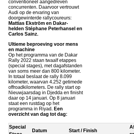
conventioneel aangedreven
concurrenten. Daarvoor vertrouwt
Audi op de ervaring van
doorgewinterde rallycoureurs:
Mattias Ekström en Dakar-
helden Stéphane Peterhansel en
Carlos Sainz.
Ultieme beproeving voor mens
en machine
Op het programma van de Dakar
Rally 2022 staan twaalf etappes
(special stages), met dagafstanden
van soms meer dan 800 kilometer.
In totaal beslaat de rally 8.099
kilometer, waarvan 4.252 getimede
offroadkilometers. De rally start op
Nieuwjaarsdag in Djedda en finisht
daar op 14 januari. Op 8 januari
staat een rustdag op het
programma in Riyad.
Een
overzicht van dag tot dag:
Special
Af
Datum
Start / Finish