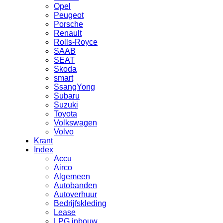
Opel
Peugeot
Porsche
Renault
Rolls-Royce
SAAB
SEAT
Skoda
smart
SsangYong
Subaru
Suzuki
Toyota
Volkswagen
Volvo
Krant
Index
Accu
Airco
Algemeen
Autobanden
Autoverhuur
Bedrijfskleding
Lease
LPG inbouw