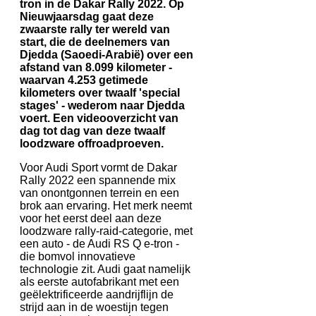
tron in de Dakar Rally 2022. Op
Nieuwjaarsdag gaat deze
zwaarste rally ter wereld van
start, die de deelnemers van
Djedda (Saoedi-Arabië) over een
afstand van 8.099 kilometer -
waarvan 4.253 getimede
kilometers over twaalf 'special
stages' - wederom naar Djedda
voert. Een videooverzicht van
dag tot dag van deze twaalf
loodzware offroadproeven.
Voor Audi Sport vormt de Dakar
Rally 2022 een spannende mix
van onontgonnen terrein en een
brok aan ervaring. Het merk neemt
voor het eerst deel aan deze
loodzware rally-raid-categorie, met
een auto - de Audi RS Q e-tron -
die bomvol innovatieve
technologie zit. Audi gaat namelijk
als eerste autofabrikant met een
geëlektrificeerde aandrijflijn de
strijd aan in de woestijn tegen