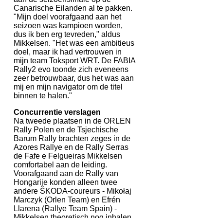
Canarische Eilanden al te pakken.
"Mijn doel voorafgaand aan het
seizoen was kampioen worden,
dus ik ben erg tevreden," aldus
Mikkelsen. "Het was een ambitieus
doel, maar ik had vertrouwen in
mijn team Toksport WRT. De FABIA
Rally2 evo toonde zich eveneens
zeer betrouwbaar, dus het was aan
mij en mijn navigator om de titel
binnen te halen."
Concurrentie verslagen
Na tweede plaatsen in de ORLEN
Rally Polen en de Tsjechische
Barum Rally brachten zeges in de
Azores Rallye en de Rally Serras
de Fafe e Felgueiras Mikkelsen
comfortabel aan de leiding.
Voorafgaand aan de Rally van
Hongarije konden alleen twee
andere ŠKODA-coureurs - Mikołaj
Marczyk (Orlen Team) en Efrén
Llarena (Rallye Team Spain) -
Mikkelsen theoretisch nog inhalen.