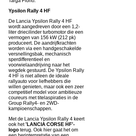
Targa Florio.
Ypsilon Rally 4 HF
De Lancia Ypsilon Rally 4 HF
wordt aangedreven door een 1,2-
liter driecilinder turbomotor die een
vermogen van 156 kW (212 pk)
produceert. De aandrijfkrachten
worden via een handgeschakelde
versnellingsbak, mechanisch
sperdifferentieel en
voorwielaandrijving naar het
wegdek gestuurd. De Ypsilon Rally
4 HF is niet alleen de ideale
rallyauto voor liefhebbers die
willen genieten, maar ook een zeer
competitief model voor ambitieuze
coureurs met titelaspiraties in de
Group Rally4- en 2WD-
kampioenschappen.
Met de Lancia Ypsilon Rally 4 keert
ook het
'LANCIA CORSE HF'-
logo
terug. Ook hier gaat het om
een herinterpretatie van een