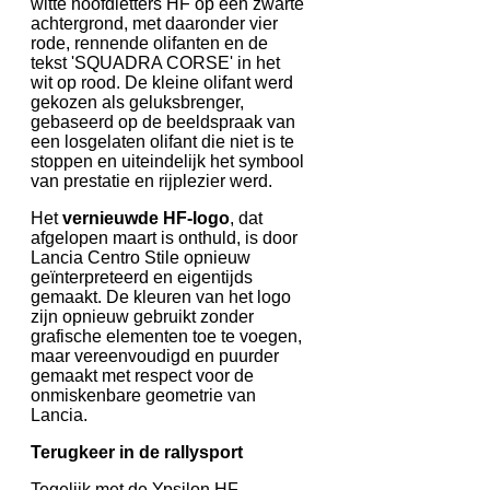
witte hoofdletters HF op een zwarte
achtergrond, met daaronder vier
rode, rennende olifanten en de
tekst 'SQUADRA CORSE' in het
wit op rood. De kleine olifant werd
gekozen als geluksbrenger,
gebaseerd op de beeldspraak van
een losgelaten olifant die niet is te
stoppen en uiteindelijk het symbool
van prestatie en rijplezier werd.
Het
vernieuwde HF-logo
, dat
afgelopen maart is onthuld, is door
Lancia Centro Stile opnieuw
geïnterpreteerd en eigentijds
gemaakt. De kleuren van het logo
zijn opnieuw gebruikt zonder
grafische elementen toe te voegen,
maar vereenvoudigd en puurder
gemaakt met respect voor de
onmiskenbare geometrie van
Lancia.
Terugkeer in de rallysport
Tegelijk met de Ypsilon HF