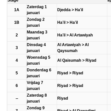
Stage
s
Zaterdag 1
1A
Djedda > Ha’il
januari
Zondag 2
1B
Ha’il > Ha’il
januari
Maandag 3
2
Ha’il > Al Artawiyah
januari
Dinsdag 4
Al Artawiyah > Al
3
januari
Qaysumah
Woensdag 5
4
Al Qaisumah > Riyad
januari
Donderdag 6
5
Riyad > Riyad
januari
Vrijdag 7
6
Riyad > Riyad
januari
Zaterdag 8
--
Riyad
januari
Zondag 9
7
Riyad > Al Dawadimi