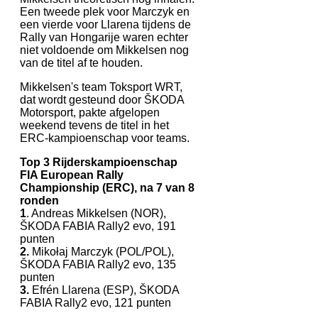
Een tweede plek voor Marczyk en
een vierde voor Llarena tijdens de
Rally van Hongarije waren echter
niet voldoende om Mikkelsen nog
van de titel af te houden.
Mikkelsen's team Toksport WRT,
dat wordt gesteund door ŠKODA
Motorsport, pakte afgelopen
weekend tevens de titel in het
ERC-kampioenschap voor teams.
Top 3 Rijderskampioenschap
FIA European Rally
Championship (ERC), na 7 van 8
ronden
1
. Andreas Mikkelsen (NOR),
ŠKODA FABIA Rally2 evo, 191
punten
2.
Mikołaj Marczyk (POL/POL),
ŠKODA FABIA Rally2 evo, 135
punten
3.
Efrén Llarena (ESP), ŠKODA
FABIA Rally2 evo, 121 punten