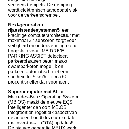
verkeersdrempels. De demping
wordt elektronisch aangepast vlak
voor de verkeersdrempel.
Next-generation
rijassistentiesystemen5
: een
krachtige computerarchitectuur met
maximaal 27 sensoren zorgt voor
veiligheid en ondersteuning op het
hoogste niveau. MB.DRIVE
PARKING ASSIST detecteert
parkeerplaatsen beter, maakt
dwarsparkeren mogelijk en
parkeert automatisch met een
snelheid tot 5 km/h – circa 60
procent sneller dan voorheen.
Supercomputer met AI
: het
Mercedes‑Benz Operating System
(MB.OS) maakt de nieuwe EQS
intelligenter dan ooit. MB.OS
integreert en regelt elk aspect van
de auto en houdt deze up-to-date
met over-the-air (OTA) updates6.
De nieuwe generatie MBUX werkt