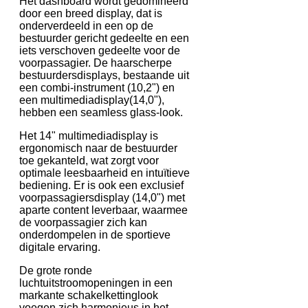
Het dashboard wordt gedomineerd
door een breed display, dat is
onderverdeeld in een op de
bestuurder gericht gedeelte en een
iets verschoven gedeelte voor de
voorpassagier. De haarscherpe
bestuurdersdisplays, bestaande uit
een combi-instrument (10,2") en
een multimediadisplay(14,0"),
hebben een seamless glass-look.
Het 14" multimediadisplay is
ergonomisch naar de bestuurder
toe gekanteld, wat zorgt voor
optimale leesbaarheid en intuïtieve
bediening. Er is ook een exclusief
voorpassagiersdisplay (14,0") met
aparte content leverbaar, waarmee
de voorpassagier zich kan
onderdompelen in de sportieve
digitale ervaring.
De grote ronde
luchtuitstroomopeningen in een
markante schakelkettinglook
voegen zich harmonieus in het