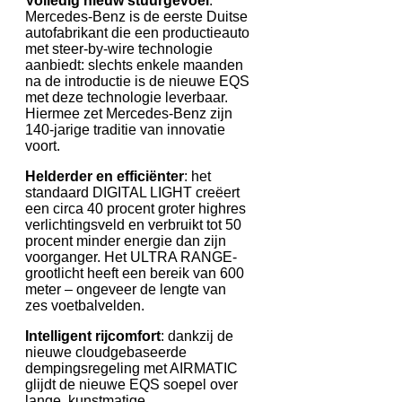
Volledig nieuw stuurgevoel
:
Mercedes-Benz is de eerste Duitse
autofabrikant die een productieauto
met steer-by-wire technologie
aanbiedt: slechts enkele maanden
na de introductie is de nieuwe EQS
met deze technologie leverbaar.
Hiermee zet Mercedes-Benz zijn
140-jarige traditie van innovatie
voort.
Helderder en efficiënter
: het
standaard DIGITAL LIGHT creëert
een circa 40 procent groter highres
verlichtingsveld en verbruikt tot 50
procent minder energie dan zijn
voorganger. Het ULTRA RANGE-
grootlicht heeft een bereik van 600
meter – ongeveer de lengte van
zes voetbalvelden.
Intelligent rijcomfort
: dankzij de
nieuwe cloudgebaseerde
dempingsregeling met AIRMATIC
glijdt de nieuwe EQS soepel over
lange, kunstmatige