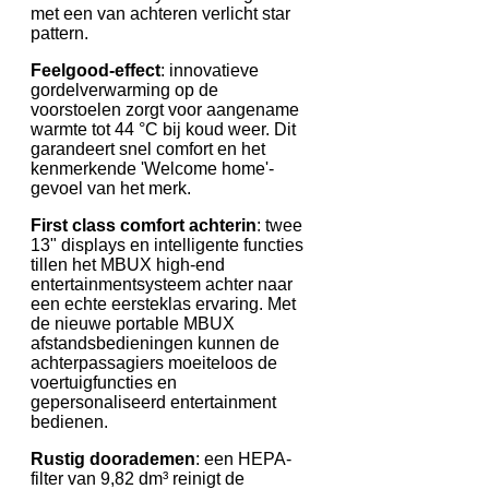
met een van achteren verlicht star
pattern.
Feelgood-effect
: innovatieve
gordelverwarming op de
voorstoelen zorgt voor aangename
warmte tot 44 °C bij koud weer. Dit
garandeert snel comfort en het
kenmerkende 'Welcome home'-
gevoel van het merk.
First class comfort achterin
: twee
13" displays en intelligente functies
tillen het MBUX high-end
entertainmentsysteem achter naar
een echte eersteklas ervaring. Met
de nieuwe portable MBUX
afstandsbedieningen kunnen de
achterpassagiers moeiteloos de
voertuigfuncties en
gepersonaliseerd entertainment
bedienen.
Rustig doorademen
: een HEPA-
filter van 9,82 dm³ reinigt de