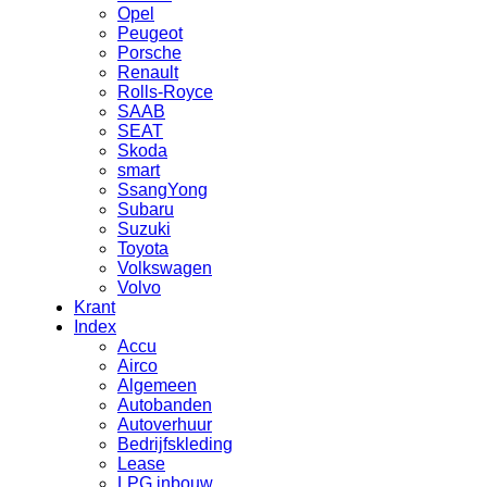
Opel
Peugeot
Porsche
Renault
Rolls-Royce
SAAB
SEAT
Skoda
smart
SsangYong
Subaru
Suzuki
Toyota
Volkswagen
Volvo
Krant
Index
Accu
Airco
Algemeen
Autobanden
Autoverhuur
Bedrijfskleding
Lease
LPG inbouw