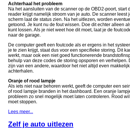
Achterhaal het probleem
Na het aansluiten van de scanner op de OBD2-poort, start
reader krijgt namelijk stroom van je auto. De scanner leest j
scherm laat de status zien. Na het uitlezen, worden eventu
getoond. Je kunt nu de fout wissen. Doe dit echter alleen al
kunt lossen. Als je niet weet hoe dit moet, laat je de foutco
naar de garage.
De computer geeft een foutcode als er ergens in het systeem
je te zien krijgt, staat dus voor een specifieke storing. Dit 
werkt, maar ook een niet goed functionerende brandstofins
behulp van deze codes de storing opsporen en verhelpen. 
zijn van een andere, waardoor het niet altijd even makkelij
achterhalen.
Oranje of rood lampje
Als iets niet naar behoren werkt, geeft de computer een sei
of rood lampje branden in het dashboard. Een oranje lampj
probleem zo snel mogelijk moet laten controleren. Rood wil
moet stoppen.
Lees meer...
Zelf je auto uitlezen