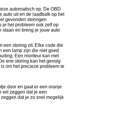
 deze automatisch op. De OBD
e auto uit en de laadbalk op het
eel gevonden storingen
s je het probleem ook zelf op
de staan en breng je jouw auto
 een storing zit. Elke code die
kan een lamp zijn die niet goed
puiting. Een monteur kan met
De ene storing kan het gevolg
k is om het precieze probleem te
ntje door en gaat er een oranje
e wil zeggen dat je een
 zeggen dat je zo snel mogelijk