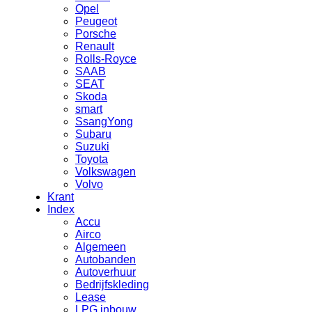
Opel
Peugeot
Porsche
Renault
Rolls-Royce
SAAB
SEAT
Skoda
smart
SsangYong
Subaru
Suzuki
Toyota
Volkswagen
Volvo
Krant
Index
Accu
Airco
Algemeen
Autobanden
Autoverhuur
Bedrijfskleding
Lease
LPG inbouw