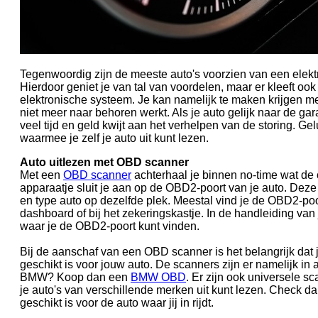
Tegenwoordig zijn de meeste auto's voorzien van een elekt
Hierdoor geniet je van tal van voordelen, maar er kleeft ook
elektronische systeem. Je kan namelijk te maken krijgen me
niet meer naar behoren werkt. Als je auto gelijk naar de gar
veel tijd en geld kwijt aan het verhelpen van de storing. Ge
waarmee je zelf je auto uit kunt lezen.
Auto uitlezen met OBD scanner
Met een
OBD scanner
achterhaal je binnen no-time wat de o
apparaatje sluit je aan op de OBD2-poort van je auto. Deze b
en type auto op dezelfde plek. Meestal vind je de OBD2-poo
dashboard of bij het zekeringskastje. In de handleiding van j
waar je de OBD2-poort kunt vinden.
Bij de aanschaf van een OBD scanner is het belangrijk dat 
geschikt is voor jouw auto. De scanners zijn er namelijk in al
BMW? Koop dan een
BMW OBD
. Er zijn ook universele s
je auto's van verschillende merken uit kunt lezen. Check d
geschikt is voor de auto waar jij in rijdt.