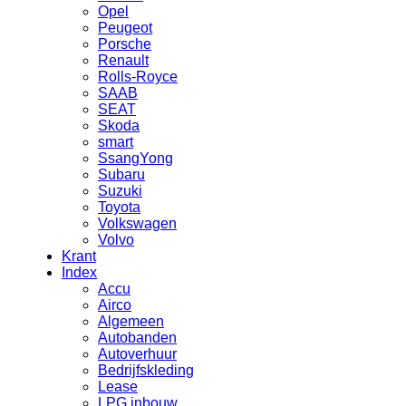
Opel
Peugeot
Porsche
Renault
Rolls-Royce
SAAB
SEAT
Skoda
smart
SsangYong
Subaru
Suzuki
Toyota
Volkswagen
Volvo
Krant
Index
Accu
Airco
Algemeen
Autobanden
Autoverhuur
Bedrijfskleding
Lease
LPG inbouw