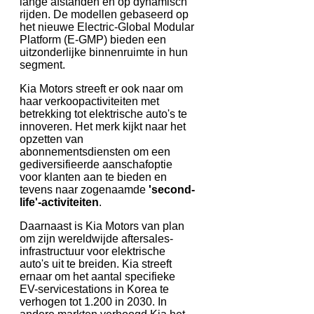
lange afstanden en op dynamisch
rijden. De modellen gebaseerd op
het nieuwe Electric-Global Modular
Platform (E-GMP) bieden een
uitzonderlijke binnenruimte in hun
segment.
Kia Motors streeft er ook naar om
haar verkoopactiviteiten met
betrekking tot elektrische auto's te
innoveren. Het merk kijkt naar het
opzetten van
abonnementsdiensten om een
gediversifieerde aanschafoptie
voor klanten aan te bieden en
tevens naar zogenaamde
'second-
life'-activiteiten
.
Daarnaast is Kia Motors van plan
om zijn wereldwijde aftersales-
infrastructuur voor elektrische
auto's uit te breiden. Kia streeft
ernaar om het aantal specifieke
EV-servicestations in Korea te
verhogen tot 1.200 in 2030. In