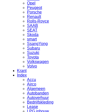
Opel
Peugeot
Porsche
Renault
Rolls-Royce
SAAB
SEAT
Skoda
smart
SsangYong
Subaru
Suzuki
Toyota
Volkswagen
Volvo
Krant
Index
Accu
Airco
Algemeen
Autobanden
Autoverhuur
Bedrijfskleding
Lease
LPG inbouw