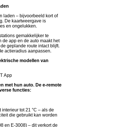
laden
n laden – bijvoorbeeld kort of
ng. De kaartweergave is
files en ongelukken.
tations gemakkelijker te
n de app en de auto maakt het
e geplande route intact blijft.
e actieradius aanpassen.
ektrische modellen van
OT App
n met hun auto. De e-remote
verse functies:
interieur tot 21 °C – als de
iteit die gebruikt kan worden
8 en E-3008) – dit verkort de