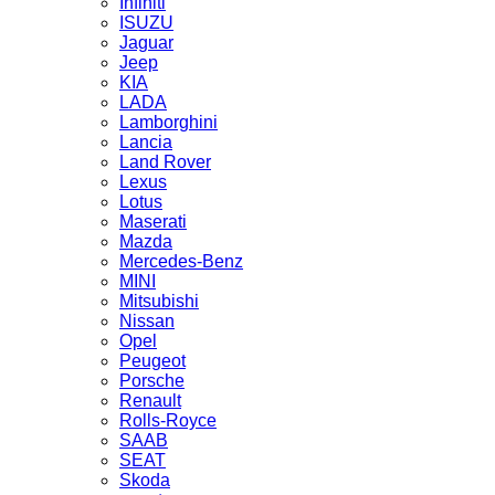
Infiniti
ISUZU
Jaguar
Jeep
KIA
LADA
Lamborghini
Lancia
Land Rover
Lexus
Lotus
Maserati
Mazda
Mercedes-Benz
MINI
Mitsubishi
Nissan
Opel
Peugeot
Porsche
Renault
Rolls-Royce
SAAB
SEAT
Skoda