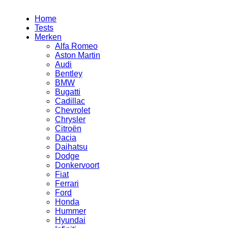
Home
Tests
Merken
Alfa Romeo
Aston Martin
Audi
Bentley
BMW
Bugatti
Cadillac
Chevrolet
Chrysler
Citroën
Dacia
Daihatsu
Dodge
Donkervoort
Fiat
Ferrari
Ford
Honda
Hummer
Hyundai