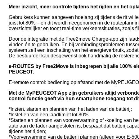
Meer inzicht, meer controle tijdens het rijden en het op
Gebruikers kunnen aangeven hoelang zij tijdens de rit wille
juist tot 80% – en dit wordt meegenomen in de routeplanni
overzichtelijker en toont real-time verkeerssituaties, zoals 
Door de integratie met de Free2move Charge-app zijn laads
vinden én te gebruiken. En bij verbindingsproblemen tusse
systeem zelf een inschatting van het energieverbruik, zodat d
De bestuurder kan desgewenst ook handmatig de resterend
e-ROUTES by Free2Move is inbegrepen bij alle 100% el
PEUGEOT.
E-remote control: bediening op afstand met de MyPEUGE
Met de MyPEUGEOT App zijn gebruikers altijd verbonde
control-functie geeft via hun smartphone toegang tot di
*
Inzien, starten en plannen van het laden van de batterij;
*
Instellen van een laadlimiet tot 80%;
*
Starten en plannen van voorverwarming of -koeling van het 
auto aan de lader aangesloten is, bespaart dat batterijcapac
tijdens het rijden;
*
Voorverwarming van de batterij plannen (alleen voor E-500