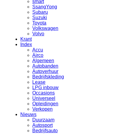
smart
SsangYong
Subaru
Suzuki
Toyota
Volkswagen
Volvo
Krant
Index
Accu
Airco
Algemeen
Autobanden
Autoverhuur
Bedrijfskleding
Lease
LPG inbouw
Occasions
Universeel
Opleidingen
Verkopen
Nieuws
Duurzaam
Autosport
Bedrijfsauto