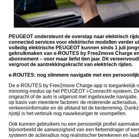
PEUGEOT ondersteunt de overstap naar elektrisch rijde
connected services voor elektrische modellen verder ui
volledig elektrische PEUGEOT kunnen sinds 1 juli jong
gebruikmaken van e-ROUTES by Free2move Charge en 
abonnement – voor maar liefst tien jaar. Dit vereenvoudi
vergroot de aantrekkingskracht van elektrisch rijden.
e-ROUTES: nog slimmere navigatie met een persoonlijk 
De e-ROUTES by Free2move Charge-app is toegankelijk vi
mirroring-modus op het PEUGEOT i-Connect®-systeem. Dez
ongeacht of de auto is uitgerust met ingebouwde navigatie. 
op basis van meerdere factoren: de resterende actieradius,
verkeersinformatie en de afstand tot de bestemming. Dankzi
rijstijl is het verbruik nog nauwkeuriger te voorspellen.
Ook kunnen gebruikers nu een persoonlijk profiel aanmake
bijvoorbeeld de aanwezigheid van een fietsendrager of ee
systeem de actieradius nog realistischer berekenen en laad