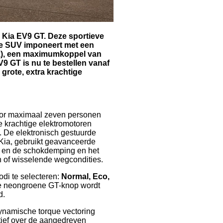
 Kia EV9 GT. Deze sportieve
he SUV imponeert met een
pk), een maximumkoppel van
9 GT is nu te bestellen vanaf
grote, extra krachtige
oor maximaal zeven personen
e krachtige elektromotoren
u. De elektronisch gestuurde
Kia, gebruikt geavanceerde
n en de schokdemping en het
n of wisselende wegcondities.
odi te selecteren:
Normal, Eco,
de neongroene GT-knop wordt
d.
namische torque vectoring
ctief over de aangedreven