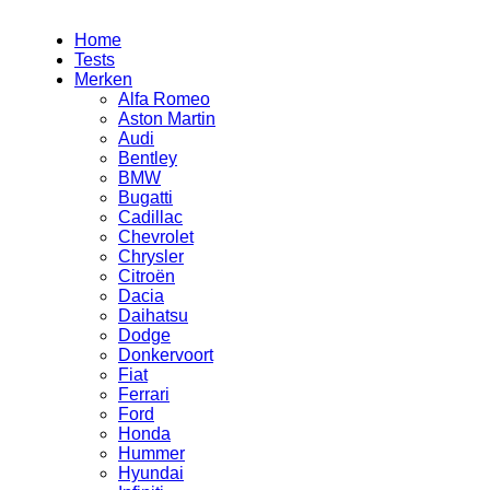
Home
Tests
Merken
Alfa Romeo
Aston Martin
Audi
Bentley
BMW
Bugatti
Cadillac
Chevrolet
Chrysler
Citroën
Dacia
Daihatsu
Dodge
Donkervoort
Fiat
Ferrari
Ford
Honda
Hummer
Hyundai