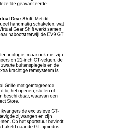
 dezelfde geavanceerde
rtual Gear Shift
. Met dit
rtueel handmatig schakelen, wat
 Virtual Gear Shift werkt samen
aar nabootst terwijl de EV9 GT
 technologie, maar ook met zijn
mpers en 21-inch GT-velgen, de
e zwarte buitenspiegels en de
extra krachtige remsysteem is
l Grille met geïntegreerde
 bij het openen, sluiten of
nen beschikbaar, waarvan een
ct Store.
blikvangers de exclusieve GT-
stevigde zijwangen en zijn
ten. Op het sportstuur bevindt
chakeld naar de GT-rijmodus.