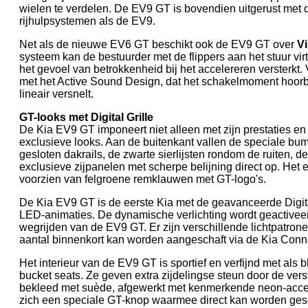
wielen te verdelen. De EV9 GT is bovendien uitgerust met
rijhulpsystemen als de EV9.
Net als de nieuwe EV6 GT beschikt ook de EV9 GT over
Vi
systeem kan de bestuurder met de flippers aan het stuur vi
het gevoel van betrokkenheid bij het accelereren versterkt.
met het Active Sound Design, dat het schakelmoment hoorb
lineair versnelt.
GT-looks met Digital Grille
De Kia EV9 GT imponeert niet alleen met zijn prestaties en
exclusieve looks. Aan de buitenkant vallen de speciale bu
gesloten dakrails, de zwarte sierlijsten rondom de ruiten, d
exclusieve zijpanelen met scherpe belijning direct op. Het 
voorzien van felgroene remklauwen met GT-logo's.
De Kia EV9 GT is de eerste Kia met de geavanceerde Digita
LED-animaties. De dynamische verlichting wordt geactiveerd
wegrijden van de EV9 GT. Er zijn verschillende lichtpatro
aantal binnenkort kan worden aangeschaft via de Kia Conne
Het interieur van de EV9 GT is sportief en verfijnd met als 
bucket seats. Ze geven extra zijdelingse steun door de ver
bekleed met suède, afgewerkt met kenmerkende neon-accen
zich een speciale GT-knop waarmee direct kan worden ges