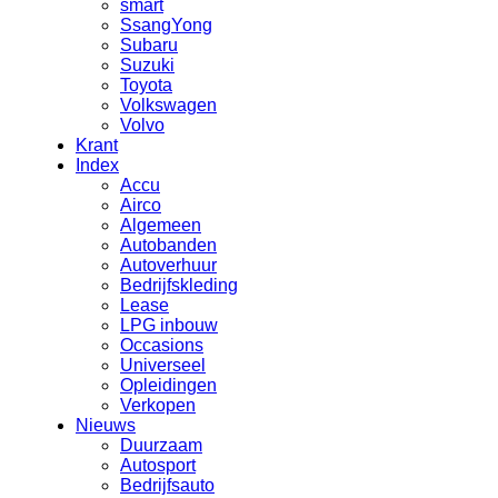
smart
SsangYong
Subaru
Suzuki
Toyota
Volkswagen
Volvo
Krant
Index
Accu
Airco
Algemeen
Autobanden
Autoverhuur
Bedrijfskleding
Lease
LPG inbouw
Occasions
Universeel
Opleidingen
Verkopen
Nieuws
Duurzaam
Autosport
Bedrijfsauto