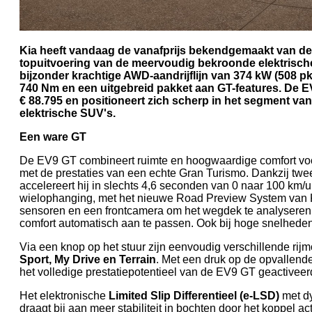
Kia heeft vandaag de vanafprijs bekendgemaakt van de
topuitvoering van de meervoudig bekroonde elektrisc
bijzonder krachtige AWD-aandrijflijn van 374 kW (508 
740 Nm en een uitgebreid pakket aan GT-features. De EV
€ 88.795 en positioneert zich scherp in het segment van 
elektrische SUV's.
Een ware GT
De EV9 GT combineert ruimte en hoogwaardige comfort v
met de prestaties van een echte Gran Turismo. Dankzij twe
accelereert hij in slechts 4,6 seconden van 0 naar 100 km/
wielophanging, met het nieuwe Road Preview System van 
sensoren en een frontcamera om het wegdek te analysere
comfort automatisch aan te passen. Ook bij hoge snelhede
Via een knop op het stuur zijn eenvoudig verschillende rijm
Sport, My Drive en Terrain
. Met een druk op de opvallen
het volledige prestatiepotentieel van de EV9 GT geactiveer
Het elektronische
Limited Slip Differentieel (e-LSD)
met dy
draagt bij aan meer stabiliteit in bochten door het koppel a