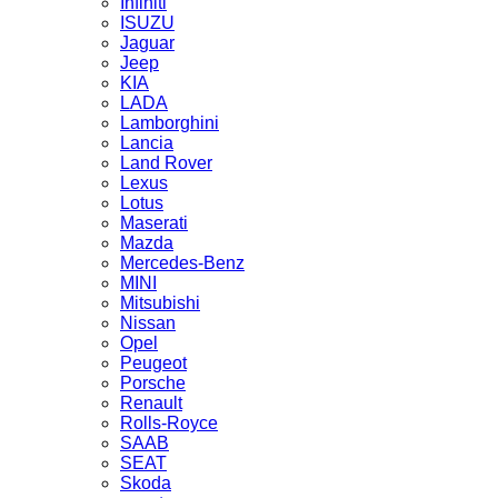
Infiniti
ISUZU
Jaguar
Jeep
KIA
LADA
Lamborghini
Lancia
Land Rover
Lexus
Lotus
Maserati
Mazda
Mercedes-Benz
MINI
Mitsubishi
Nissan
Opel
Peugeot
Porsche
Renault
Rolls-Royce
SAAB
SEAT
Skoda