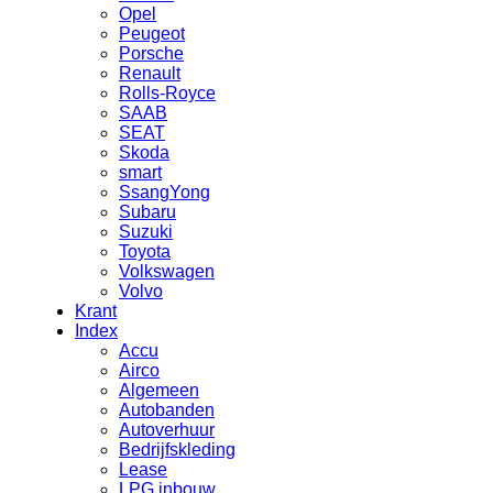
Opel
Peugeot
Porsche
Renault
Rolls-Royce
SAAB
SEAT
Skoda
smart
SsangYong
Subaru
Suzuki
Toyota
Volkswagen
Volvo
Krant
Index
Accu
Airco
Algemeen
Autobanden
Autoverhuur
Bedrijfskleding
Lease
LPG inbouw