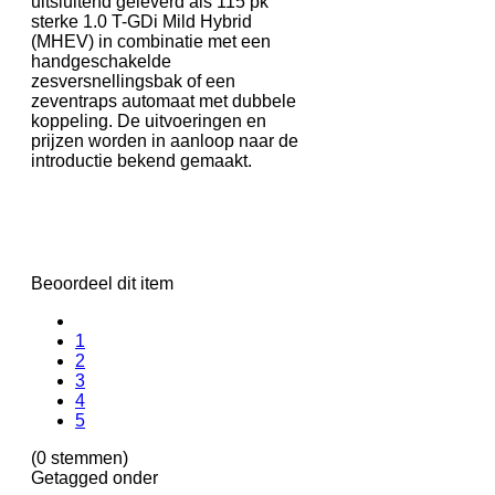
uitsluitend geleverd als 115 pk
sterke 1.0 T-GDi Mild Hybrid
(MHEV) in combinatie met een
handgeschakelde
zesversnellingsbak of een
zeventraps automaat met dubbele
koppeling. De uitvoeringen en
prijzen worden in aanloop naar de
introductie bekend gemaakt.
Beoordeel dit item
1
2
3
4
5
(0 stemmen)
Getagged onder