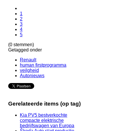
1
2
3
4
5
(0 stemmen)
Getagged onder
Renault
human firstprogramma
veilgheid
Autonieuws
Gerelateerde items (op tag)
Kia PV5 bestverkochte
compacte elektrische
bedrijfswagen van Europa
Škoda Auto start productie