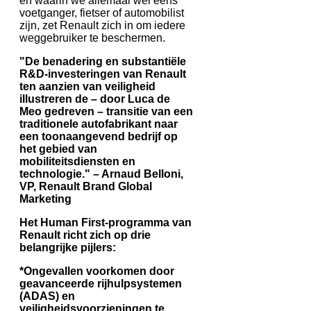
en waarin we allemaal wel eens
voetganger, fietser of automobilist
zijn, zet Renault zich in om iedere
weggebruiker te beschermen.
"De benadering en substantiële
R&D-investeringen van Renault
ten aanzien van veiligheid
illustreren de – door Luca de
Meo gedreven – transitie van een
traditionele autofabrikant naar
een toonaangevend bedrijf op
het gebied van
mobiliteitsdiensten en
technologie." – Arnaud Belloni,
VP, Renault Brand Global
Marketing
Het Human First-programma van
Renault richt zich op drie
belangrijke pijlers:
*Ongevallen voorkomen door
geavanceerde rijhulpsystemen
(ADAS) en
veiligheidsvoorzieningen te