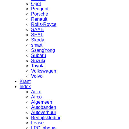
Opel
Peugeot
Porsche
Renault
Rolls-Royce
SAAB
SEAT
Skoda
smart
SsangYong
Subaru
Suzuki
Toyota
Volkswagen
Volvo
Krant
Index
Accu
Airco
Algemeen
Autobanden
Autoverhuur
Bedrijfskleding
Lease
LPG inbouw