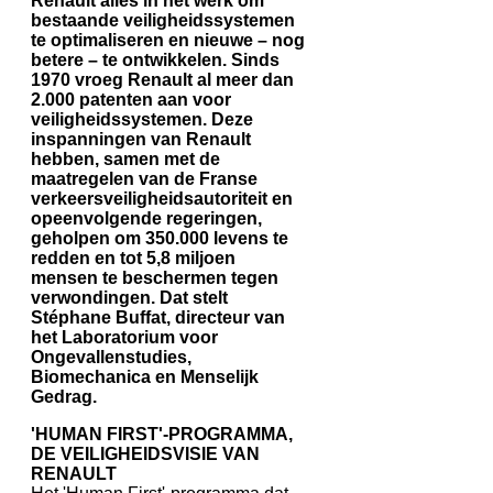
Renault alles in het werk om
bestaande veiligheidssystemen
te optimaliseren en nieuwe – nog
betere – te ontwikkelen. Sinds
1970 vroeg Renault al meer dan
2.000 patenten aan voor
veiligheidssystemen. Deze
inspanningen van Renault
hebben, samen met de
maatregelen van de Franse
verkeersveiligheidsautoriteit en
opeenvolgende regeringen,
geholpen om 350.000 levens te
redden en tot 5,8 miljoen
mensen te beschermen tegen
verwondingen. Dat stelt
Stéphane Buffat, directeur van
het Laboratorium voor
Ongevallenstudies,
Biomechanica en Menselijk
Gedrag.
'HUMAN FIRST'-PROGRAMMA,
DE VEILIGHEIDSVISIE VAN
RENAULT