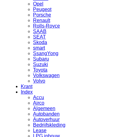
Opel
Peugeot
Porsche
Renault
Rolls-Royce
SAAB
SEAT
Skoda
smart
SsangYong
Subaru
Suzuki
Toyota
Volkswagen
Volvo
Krant
Index
Accu
Airco
Algemeen
Autobanden
Autoverhuur
Bedrijfskleding
Lease
LPG inbouw