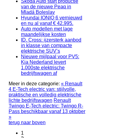
Škoda Auto start productie
van de nieuwe Peaq in
Mladá Boleslav
Hyundai IONIQ 6 vernieuwd
en nu al vanaf € 42.995.
Auto modellen met lage
maandelijkse kosten
ID. Cross: ijzersterk aanbod
in klasse van compacte
elektrische SUV’s
Nieuwe mijlpaal voor PV5:
Kia Nederland levert
1.000ste elektrische
bedrijfswagen af
Meer in deze categorie:
« Renault
4 E-Tech electric van: stijlvolle,
praktische en volledig elektrische
lichte bedrijfswagen
Renault
Twingo E-Tech electric: Twingo R-
Pass beschikbaar vanaf 13 oktober
»
terug naar boven
1