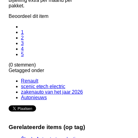
bijtelling extra per maand per
pakket.
Beoordeel dit item
1
2
3
4
5
(0 stemmen)
Getagged onder
Renault
scenic etech electric
zakenauto van het jaar 2026
Autonieuws
Gerelateerde items (op tag)