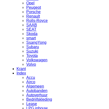
Opel
Peugeot
Porsche
Renault
Rolls-Royce
SAAB
SEAT
Skoda
smart
SsangYong
Subaru
Suzuki
Toyota
Volkswagen
Volvo
Krant
Index
Accu
Airco
Algemeen
Autobanden
Autoverhuur
Bedrijfskleding
Lease
LPG inbouw