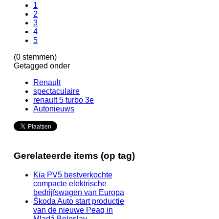
1
2
3
4
5
(0 stemmen)
Getagged onder
Renault
spectaculaire
renault 5 turbo 3e
Autonieuws
Gerelateerde items (op tag)
Kia PV5 bestverkochte
compacte elektrische
bedrijfswagen van Europa
Škoda Auto start productie
van de nieuwe Peaq in
Mladá Boleslav