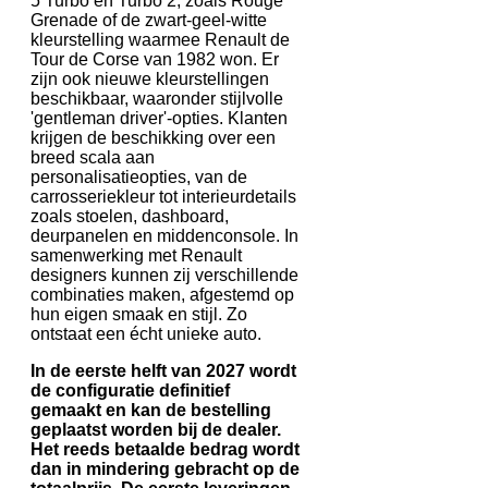
5 Turbo en Turbo 2, zoals Rouge
Grenade of de zwart-geel-witte
kleurstelling waarmee Renault de
Tour de Corse van 1982 won. Er
zijn ook nieuwe kleurstellingen
beschikbaar, waaronder stijlvolle
'gentleman driver'-opties. Klanten
krijgen de beschikking over een
breed scala aan
personalisatieopties, van de
carrosseriekleur tot interieurdetails
zoals stoelen, dashboard,
deurpanelen en middenconsole. In
samenwerking met Renault
designers kunnen zij verschillende
combinaties maken, afgestemd op
hun eigen smaak en stijl. Zo
ontstaat een écht unieke auto.
In de eerste helft van 2027 wordt
de configuratie definitief
gemaakt en kan de bestelling
geplaatst worden bij de dealer.
Het reeds betaalde bedrag wordt
dan in mindering gebracht op de