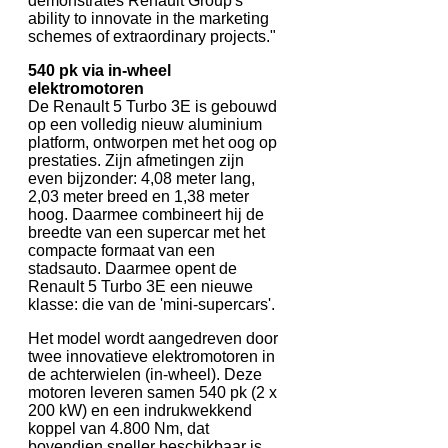
demonstrates Renault Group's
ability to innovate in the marketing
schemes of extraordinary projects."
540 pk via in-wheel
elektromotoren
De Renault 5 Turbo 3E is gebouwd
op een volledig nieuw aluminium
platform, ontworpen met het oog op
prestaties. Zijn afmetingen zijn
even bijzonder: 4,08 meter lang,
2,03 meter breed en 1,38 meter
hoog. Daarmee combineert hij de
breedte van een supercar met het
compacte formaat van een
stadsauto. Daarmee opent de
Renault 5 Turbo 3E een nieuwe
klasse: die van de 'mini-supercars'.
Het model wordt aangedreven door
twee innovatieve elektromotoren in
de achterwielen (in-wheel). Deze
motoren leveren samen 540 pk (2 x
200 kW) en een indrukwekkend
koppel van 4.800 Nm, dat
bovendien sneller beschikbaar is