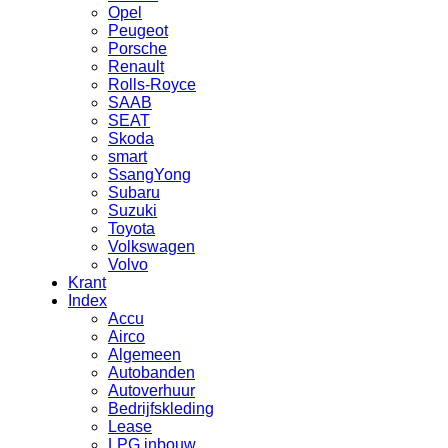
Opel
Peugeot
Porsche
Renault
Rolls-Royce
SAAB
SEAT
Skoda
smart
SsangYong
Subaru
Suzuki
Toyota
Volkswagen
Volvo
Krant
Index
Accu
Airco
Algemeen
Autobanden
Autoverhuur
Bedrijfskleding
Lease
LPG inbouw