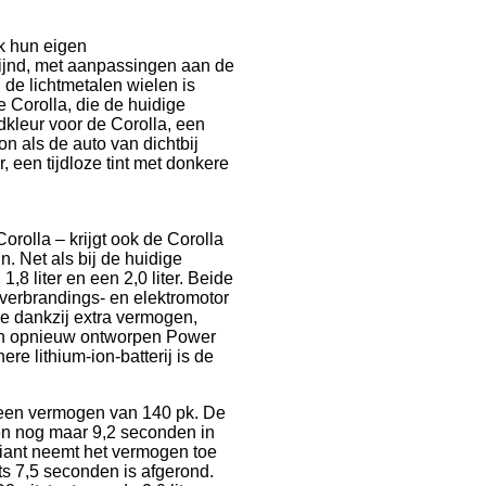
k hun eigen
rfijnd, met aanpassingen aan de
 de lichtmetalen wielen is
 Corolla, die de huidige
dkleur voor de Corolla, een
n als de auto van dichtbij
 een tijdloze tint met donkere
rolla – krijgt ook de Corolla
n. Net als bij de huidige
1,8 liter en een 2,0 liter. Beide
e verbrandings- en elektromotor
oe dankzij extra vermogen,
j een opnieuw ontworpen Power
re lithium-ion-batterij is de
la een vermogen van 140 pk. De
n nog maar 9,2 seconden in
ariant neemt het vermogen toe
ts 7,5 seconden is afgerond.