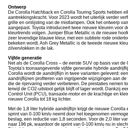
Ontwerp
De Corolla Hatchback en Corolla Touring Sports hebben el
aantrekkingskracht. Voor 2023 wordt het uiterlijk verder ve
grille en omlijsting van de mistlampen. Ook het ontwerp van
aangepast. Toyota introduceert twee nieuwe kleuren voor de
kleurtrends volgen. Juniper Blue Metallic is de nieuwe hoof
zeer levendige blauwe kleur, met een subtiele rode ondertoo
bekeken wordt. Ash Grey Metallic is de tweede nieuwe kleur,
zilvervlokken in de lak.
Vijfde generatie
Net als de Corolla Cross – de eerste SUV op basis van de Co
Toyota's toonaangevende vijfde generatie hybride aandrijflij
Corolla wordt de aandrijflijn in twee varianten geleverd: een 
aandrijflijnen profiteren van ingrijpende wijzigingen aan d
die de rijervaring verder verbeteren. De prestaties nemen t
terwijl de CO2-uitstoot gelijk blijft of lager wordt. Dankzi
Control Unit (PCU), transaxle-motor en de krachtige en kleine
nieuwe Corolla tot 18 kg lichter.
Met de 1,8 liter hybride aandrijflijn krijgt de nieuwe Corol
sprint van 0-100 km/u neemt door het toegenomen vermoge
beslag, een reductie van 1,8 seconden. Voor de 2,0 liter v
naar 196 pk, waardoor de sprint van 0-100 km/u nu in slech