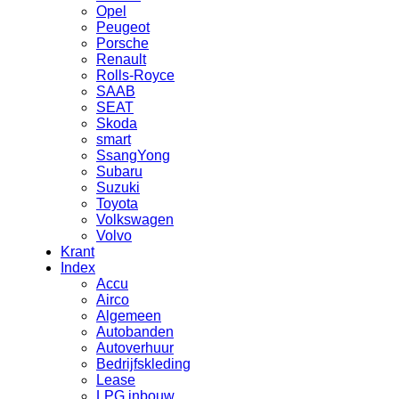
Opel
Peugeot
Porsche
Renault
Rolls-Royce
SAAB
SEAT
Skoda
smart
SsangYong
Subaru
Suzuki
Toyota
Volkswagen
Volvo
Krant
Index
Accu
Airco
Algemeen
Autobanden
Autoverhuur
Bedrijfskleding
Lease
LPG inbouw