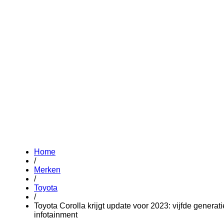
Home
/
Merken
/
Toyota
/
Toyota Corolla krijgt update voor 2023: vijfde generat
infotainment