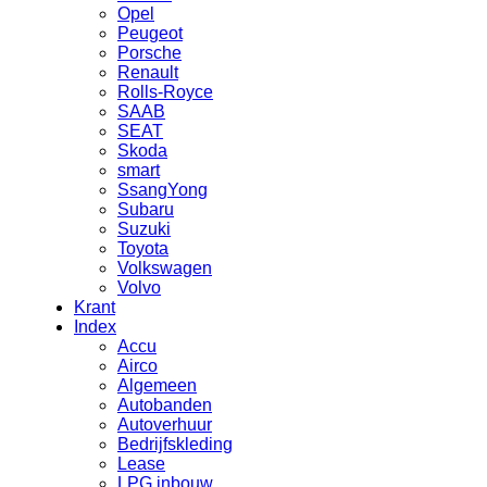
Opel
Peugeot
Porsche
Renault
Rolls-Royce
SAAB
SEAT
Skoda
smart
SsangYong
Subaru
Suzuki
Toyota
Volkswagen
Volvo
Krant
Index
Accu
Airco
Algemeen
Autobanden
Autoverhuur
Bedrijfskleding
Lease
LPG inbouw