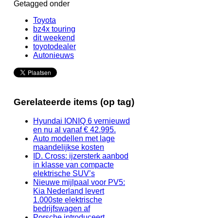
Getagged onder
Toyota
bz4x touring
dit weekend
toyotodealer
Autonieuws
Gerelateerde items (op tag)
Hyundai IONIQ 6 vernieuwd
en nu al vanaf € 42.995.
Auto modellen met lage
maandelijkse kosten
ID. Cross: ijzersterk aanbod
in klasse van compacte
elektrische SUV’s
Nieuwe mijlpaal voor PV5:
Kia Nederland levert
1.000ste elektrische
bedrijfswagen af
Porsche introduceert