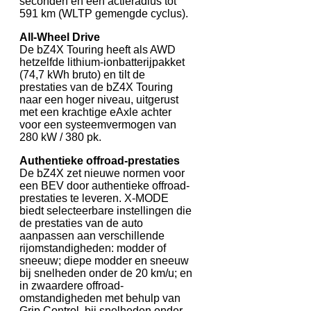
seconden en een actieradius tot
591 km (WLTP gemengde cyclus).
All-Wheel Drive
De bZ4X Touring heeft als AWD
hetzelfde lithium-ionbatterijpakket
(74,7 kWh bruto) en tilt de
prestaties van de bZ4X Touring
naar een hoger niveau, uitgerust
met een krachtige eAxle achter
voor een systeemvermogen van
280 kW / 380 pk.
Authentieke offroad-prestaties
De bZ4X zet nieuwe normen voor
een BEV door authentieke offroad-
prestaties te leveren. X-MODE
biedt selecteerbare instellingen die
de prestaties van de auto
aanpassen aan verschillende
rijomstandigheden: modder of
sneeuw; diepe modder en sneeuw
bij snelheden onder de 20 km/u; en
in zwaardere offroad-
omstandigheden met behulp van
Grip Control, bij snelheden onder