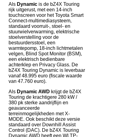
Als
Dynamic
is de bZ4X Touring
rijk uitgerust, met een 14-inch
touchscreen voor het Toyota Smart
Connect-multimediasysteem,
standaard voorruit-, stoel- en
stuurwielverwarming, elektrische
stoelverstelling voor de
bestuurdersstoel, een
warmtepomp, 18-inch lichtmetalen
velgen, Blind Spot Monitor (BSM),
een elektrisch bedienbare
achterklep en Privacy Glass. De
bZ4X Touring Dynamic is leverbaar
vanaf 48.995 euro (fiscale waarde
van 47.760 euro).
Als
Dynamic AWD
krijgt de bZ4X
Touring de krachtigere 280 kW /
380 pk sterke aandrijflijn en
geavanceerde
terreinmogelijkheden met X-
MODE. Ook beschikt deze versie
standaard over Downhill Assist
Control (DAC). De bZ4X Touring
Dynamic AWD heeft een WLTP-