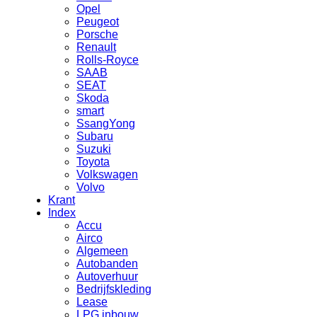
Opel
Peugeot
Porsche
Renault
Rolls-Royce
SAAB
SEAT
Skoda
smart
SsangYong
Subaru
Suzuki
Toyota
Volkswagen
Volvo
Krant
Index
Accu
Airco
Algemeen
Autobanden
Autoverhuur
Bedrijfskleding
Lease
LPG inbouw