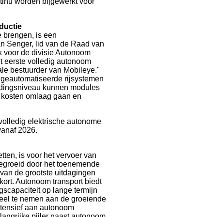
ntinu worden bijgewerkt voor
ductie
 brengen, is een
an Senger, lid van de Raad van
k voor de divisie Autonoom
t eerste volledig autonoom
ale bestuurder van Mobileye."
 geautomatiseerde rijsystemen
eidingsniveau kunnen modules
 kosten omlaag gaan en
olledig elektrische autonome
 vanaf 2026.
tten, is voor het vervoer van
 gegroeid door het toenemende
van de grootste uitdagingen
kort. Autonoom transport biedt
gscapaciteit op lange termijn
deel te nemen aan de groeiende
tensief aan autonoom
langrijke pijler naast autonoom