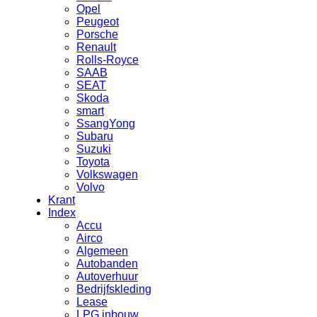
Opel
Peugeot
Porsche
Renault
Rolls-Royce
SAAB
SEAT
Skoda
smart
SsangYong
Subaru
Suzuki
Toyota
Volkswagen
Volvo
Krant
Index
Accu
Airco
Algemeen
Autobanden
Autoverhuur
Bedrijfskleding
Lease
LPG inbouw