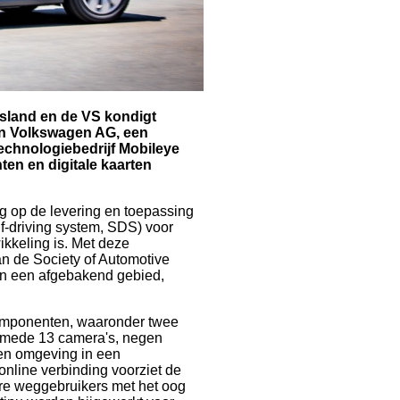
tsland en de VS kondigt
 Volkswagen AG, een
chnologiebedrijf Mobileye
en en digitale kaarten
g op de levering en toepassing
f-driving system, SDS) voor
ikkeling is. Met deze
n de Society of Automotive
in een afgebakend gebied,
componenten, waaronder twee
lsmede 13 camera's, negen
 een omgeving in een
nline verbinding voorziet de
e weggebruikers met het oog