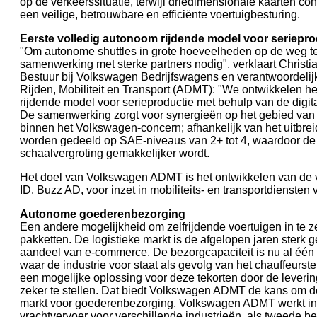
op de verkeerssituatie, terwijl driedimensionale kaarten co
een veilige, betrouwbare en efficiënte voertuigbesturing.
Eerste volledig autonoom rijdende model voor seriepro
"Om autonome shuttles in grote hoeveelheden op de weg te
samenwerking met sterke partners nodig", verklaart Christi
Bestuur bij Volkswagen Bedrijfswagens en verantwoordelij
Rijden, Mobiliteit en Transport (ADMT): "We ontwikkelen he
rijdende model voor serieproductie met behulp van de digit
De samenwerking zorgt voor synergieën op het gebied van
binnen het Volkswagen-concern; afhankelijk van het uitbr
worden gedeeld op SAE-niveaus van 2+ tot 4, waardoor de
schaalvergroting gemakkelijker wordt.
Het doel van Volkswagen ADMT is het ontwikkelen van de v
ID. Buzz AD, voor inzet in mobiliteits- en transportdiensten
Autonome goederenbezorging
Een andere mogelijkheid om zelfrijdende voertuigen in te ze
pakketten. De logistieke markt is de afgelopen jaren sterk
aandeel van e-commerce. De bezorgcapaciteit is nu al één 
waar de industrie voor staat als gevolg van het chauffeurste
een mogelijke oplossing voor deze tekorten door de leverin
zeker te stellen. Dat biedt Volkswagen ADMT de kans om 
markt voor goederenbezorging. Volkswagen ADMT werkt in
vrachtvervoer voor verschillende industrieën, als tweede be