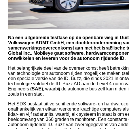
Na een uitgebreide testfase op de openbare weg in Dui
Volkswagen ADMT GmbH, een dochteronderneming van
samenwerkingsovereenkomst aan met het Israëlische te
Global Inc.. Mobileye gaat software, hardwarecomponent
ontwikkelen en leveren voor de autonoom rijdende ID.
Het belangrijkste deel van de overeenkomst heeft betrekkin
van technologie om autonoom rijden mogelijk te maken (sel
een speciale versie van de ID. Buzz, die sinds 2021 in ontw
technologie voldoet de ID. Buzz AD aan de Level 4-norm va
Engineers
(SAE),
waarbij de autonome bus zelf kan rijden 
zoals in een stad.
Het SDS bestaat uit verschillende software- en hardware
onafhankelijk van elkaar werkende krachtige computers a
lidar- en vijf radarunits, waarbij elk systeem in staat is om
beeldomvang van 360 graden te monitoren. Een constante o
autonoom rijdende ID. Buzz van zwermgegevens van ander