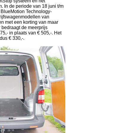
artStop systeem en het
. In de periode van 18 juni t/m
 BlueMotion Technology-
drijfswagenmodellen van
 met een korting van maar
y bedraagt de meerprijs
75,- in plaats van € 505,-. Het
dus € 330,-.