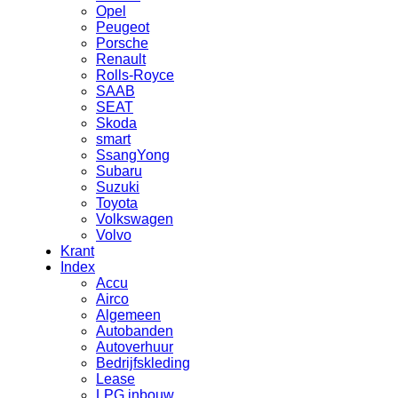
Opel
Peugeot
Porsche
Renault
Rolls-Royce
SAAB
SEAT
Skoda
smart
SsangYong
Subaru
Suzuki
Toyota
Volkswagen
Volvo
Krant
Index
Accu
Airco
Algemeen
Autobanden
Autoverhuur
Bedrijfskleding
Lease
LPG inbouw