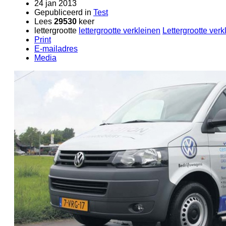
24 jan 2013
Gepubliceerd in
Test
Lees
29530
keer
lettergrootte
lettergrootte verkleinen
Lettergrootte verk
Print
E-mailadres
Media