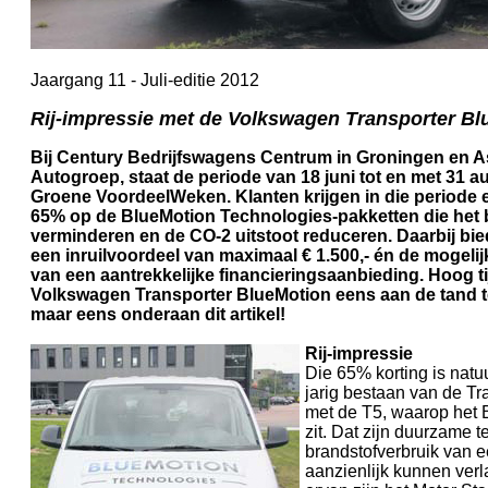
Jaargang 11 - Juli-editie 2012
Rij-impressie met de Volkswagen Transporter Bl
Bij Century Bedrijfswagens Centrum in Groningen en A
Autogroep, staat de periode van 18 juni tot en met 31 a
Groene VoordeelWeken. Klanten krijgen in die periode e
65% op de BlueMotion Technologies-pakketten die het 
verminderen en de CO-2 uitstoot reduceren. Daarbij bie
een inruilvoordeel van maximaal € 1.500,- én de mogeli
van een aantrekkelijke financieringsaanbieding. Hoog t
Volkswagen Transporter BlueMotion eens aan de tand te 
maar eens onderaan dit artikel!
Rij-impressie
Die 65% korting is natu
jarig bestaan van de Tr
met de T5, waarop het 
zit. Dat zijn duurzame t
brandstofverbruik van 
aanzienlijk kunnen ver