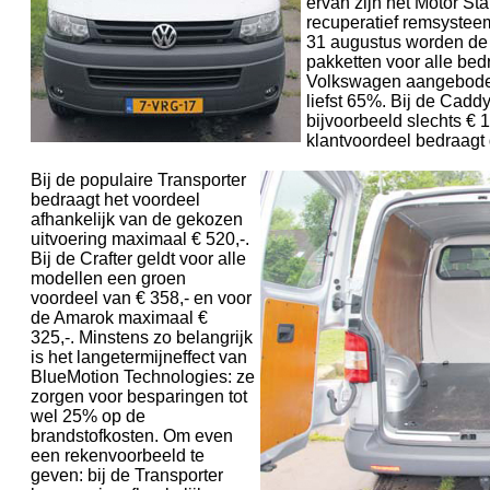
ervan zijn het Motor St
recuperatief remsysteem
31 augustus worden de
pakketten voor alle be
Volkswagen aangeboden
liefst 65%. Bij de Cadd
bijvoorbeeld slechts € 1
klantvoordeel bedraagt 
Bij de populaire Transporter
bedraagt het voordeel
afhankelijk van de gekozen
uitvoering maximaal € 520,-.
Bij de Crafter geldt voor alle
modellen een groen
voordeel van € 358,- en voor
de Amarok maximaal €
325,-. Minstens zo belangrijk
is het langetermijneffect van
BlueMotion Technologies: ze
zorgen voor besparingen tot
wel 25% op de
brandstofkosten. Om even
een rekenvoorbeeld te
geven: bij de Transporter