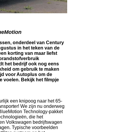
ueMotion
ssen, onderdeel van Century
ugustus in het teken van de
en korting van maar liefst
brandstofverbruik
dt het bedrijf ook nog eens
jkheid om gebruik te maken
ijd voor Autoplus om de
voelen. Bekijk het filmpje
urlijk een knipoog naar het 65-
ansporter! We zijn nu onderweg
BlueMotion Technology-pakket
echnologieën, die het
een Volkswagen bedrijfswagen
lagen. Typische voorbeelden