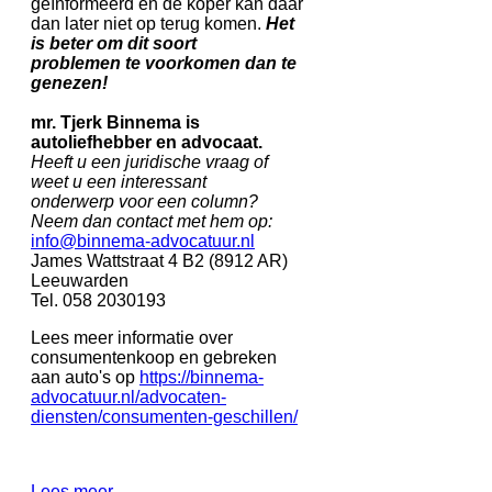
geïnformeerd en de koper kan daar
dan later niet op terug komen.
Het
is beter om dit soort
problemen
te voorkomen dan te
genezen!
mr. Tjerk Binnema is
autoliefhebber en advocaat.
Heeft u een juridische vraag of
weet u een interessant
onderwerp voor een column?
Neem dan contact met hem op:
info@binnema-advocatuur.nl
James Wattstraat 4 B2 (8912 AR)
Leeuwarden
Tel. 058 2030193
Lees meer informatie over
consumentenkoop en gebreken
aan auto's op
https://binnema-
advocatuur.nl/advocaten-
diensten/consumenten-geschillen/
Lees meer...