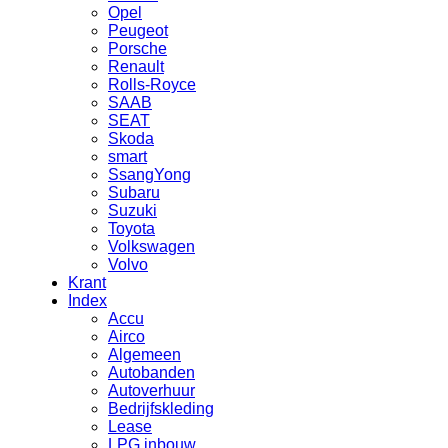
Opel
Peugeot
Porsche
Renault
Rolls-Royce
SAAB
SEAT
Skoda
smart
SsangYong
Subaru
Suzuki
Toyota
Volkswagen
Volvo
Krant
Index
Accu
Airco
Algemeen
Autobanden
Autoverhuur
Bedrijfskleding
Lease
LPG inbouw