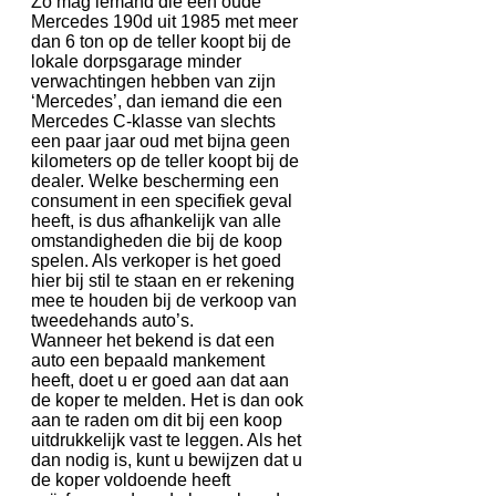
Zo mag iemand die een oude
Mercedes 190d uit 1985 met meer
dan 6 ton op de teller koopt bij de
lokale dorpsgarage minder
verwachtingen hebben van zijn
‘Mercedes’, dan iemand die een
Mercedes C-klasse van slechts
een paar jaar oud met bijna geen
kilometers op de teller koopt bij de
dealer. Welke bescherming een
consument in een specifiek geval
heeft, is dus afhankelijk van alle
omstandigheden die bij de koop
spelen. Als verkoper is het goed
hier bij stil te staan en er rekening
mee te houden bij de verkoop van
tweedehands auto’s.
Wanneer het bekend is dat een
auto een bepaald mankement
heeft, doet u er goed aan dat aan
de koper te melden. Het is dan ook
aan te raden om dit bij een koop
uitdrukkelijk vast te leggen. Als het
dan nodig is, kunt u bewijzen dat u
de koper voldoende heeft