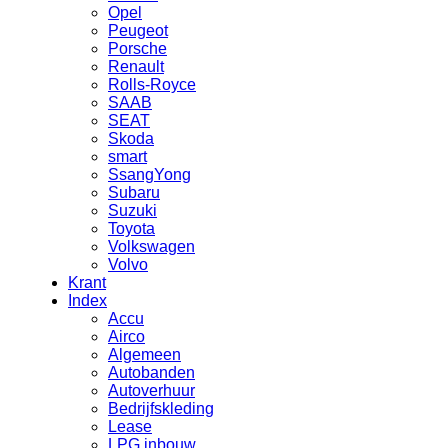
Opel
Peugeot
Porsche
Renault
Rolls-Royce
SAAB
SEAT
Skoda
smart
SsangYong
Subaru
Suzuki
Toyota
Volkswagen
Volvo
Krant
Index
Accu
Airco
Algemeen
Autobanden
Autoverhuur
Bedrijfskleding
Lease
LPG inbouw