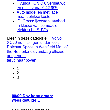
Hyundai IONIQ 6 vernieuwd
en nu al vanaf € 42.995.
Auto modellen met lage
maandelijkse kosten
ID. Cross: ijzersterk aanbod
in klasse van compacte
elektrische SUV’s
Meer in deze categorie:
« Volvo
XC60 nu intelligenter dan ooit
Polestar Space in Westfield Mall of
the Netherlands vandaag officieel
geopend »
terug naar boven
1
2
3
90/90 Day komt eraan:
wees getuige…