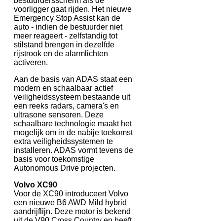
bestuurdersscherm als de
voorligger gaat rijden. Het nieuwe
Emergency Stop Assist kan de
auto - indien de bestuurder niet
meer reageert - zelfstandig tot
stilstand brengen in dezelfde
rijstrook en de alarmlichten
activeren.
Aan de basis van ADAS staat een
modern en schaalbaar actief
veiligheidssysteem bestaande uit
een reeks radars, camera's en
ultrasone sensoren. Deze
schaalbare technologie maakt het
mogelijk om in de nabije toekomst
extra veiligheidssystemen te
installeren. ADAS vormt tevens de
basis voor toekomstige
Autonomous Drive projecten.
Volvo XC90
Voor de XC90 introduceert Volvo
een nieuwe B6 AWD Mild hybrid
aandrijflijn. Deze motor is bekend
uit de V90 Cross Country en heeft