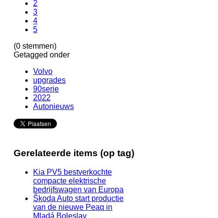
2
3
4
5
(0 stemmen)
Getagged onder
Volvo
upgrades
90serie
2022
Autonieuws
Gerelateerde items (op tag)
Kia PV5 bestverkochte
compacte elektrische
bedrijfswagen van Europa
Škoda Auto start productie
van de nieuwe Peaq in
Mladá Boleslav