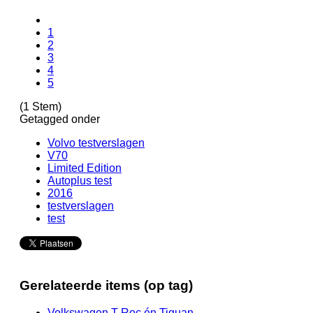
1
2
3
4
5
(1 Stem)
Getagged onder
Volvo testverslagen
V70
Limited Edition
Autoplus test
2016
testverslagen
test
Gerelateerde items (op tag)
Volkswagen T-Roc én Tiguan