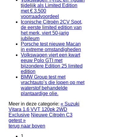
tijdelijk als Limited Edition
met € 3.500
voorraadvoordeel
Iconische Citroën 2CV Spot,
de eerste limited edition van
het merk, viert 50-jarig
jubileum
Porsche test nieuwe Macan
in extreme omstandigheden
Volkswagen viert een kwart
eeuw Polo GTI met
bijzondere Edition 25 limited
edition
BMW Group test met
vrachtauto’s die lopen op met
waterstof behandelde
plantaardige olie.
Meer in deze categorie:
« Suzuki
Vitara 1.6 VVT 120pk 2WD
Exclusive
Nieuwe Citroën C3
getest »
terug naar boven
1