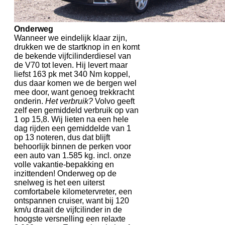
Onderweg
Wanneer we eindelijk klaar zijn,
drukken we de startknop in en komt
de bekende vijfcilinderdiesel van
de V70 tot leven. Hij levert maar
liefst 163 pk met 340 Nm koppel,
dus daar komen we de bergen wel
mee door, want genoeg trekkracht
onderin.
Het verbruik?
Volvo geeft
zelf een gemiddeld verbruik op van
1 op 15,8. Wij lieten na een hele
dag rijden een gemiddelde van 1
op 13 noteren, dus dat blijft
behoorlijk binnen de perken voor
een auto van 1.585 kg. incl. onze
volle vakantie-bepakking en
inzittenden! Onderweg op de
snelweg is het een uiterst
comfortabele kilometervreter, een
ontspannen cruiser, want bij 120
km/u draait de vijfcilinder in de
hoogste versnelling een relaxte