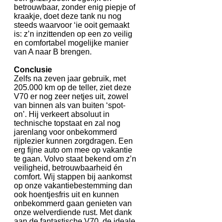
betrouwbaar, zonder enig piepje of
kraakje, doet deze tank nu nog
steeds waarvoor ‘ie ooit gemaakt
is: z’n inzittenden op een zo veilig
en comfortabel mogelijke manier
van A naar B brengen.
Conclusie
Zelfs na zeven jaar gebruik, met
205.000 km op de teller, ziet deze
V70 er nog zeer netjes uit, zowel
van binnen als van buiten ‘spot-
on’. Hij verkeert absoluut in
technische topstaat en zal nog
jarenlang voor onbekommerd
rijplezier kunnen zorgdragen. Een
erg fijne auto om mee op vakantie
te gaan. Volvo staat bekend om z’n
veiligheid, betrouwbaarheid én
comfort. Wij stappen bij aankomst
op onze vakantiebestemming dan
ook hoentjesfris uit en kunnen
onbekommerd gaan genieten van
onze welverdiende rust. Met dank
aan de fantastische V70, de ideale