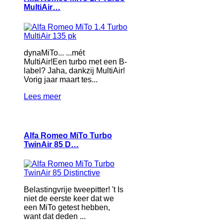
MultiAir…
dynaMiTo... ...mét
MultiAir!Een turbo met een B-
label? Jaha, dankzij MultiAir!
Vorig jaar maart tes...
Lees meer
Alfa Romeo MiTo Turbo
TwinAir 85 D…
Belastingvrije tweepitter! 't Is
niet de eerste keer dat we
een MiTo getest hebben,
want dat deden ...