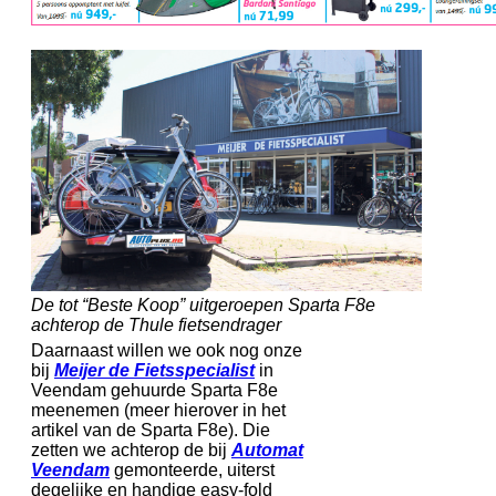
De tot “Beste Koop” uitgeroepen Sparta F8e
achterop de Thule fietsendrager
Daarnaast willen we ook nog onze
bij
Meijer de Fietsspecialist
in
Veendam gehuurde Sparta F8e
meenemen (meer hierover in het
artikel van de Sparta F8e). Die
zetten we achterop de bij
Automat
Veendam
gemonteerde, uiterst
degelijke en handige easy-fold