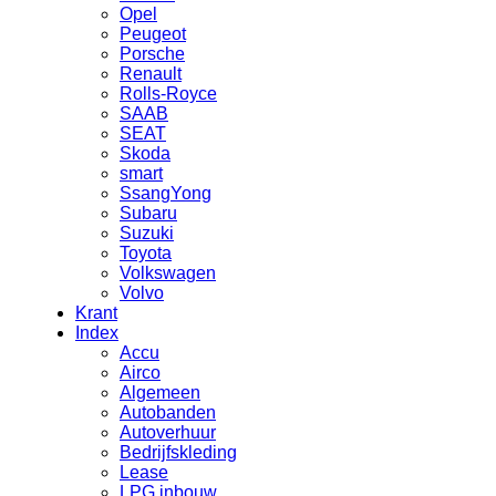
Opel
Peugeot
Porsche
Renault
Rolls-Royce
SAAB
SEAT
Skoda
smart
SsangYong
Subaru
Suzuki
Toyota
Volkswagen
Volvo
Krant
Index
Accu
Airco
Algemeen
Autobanden
Autoverhuur
Bedrijfskleding
Lease
LPG inbouw