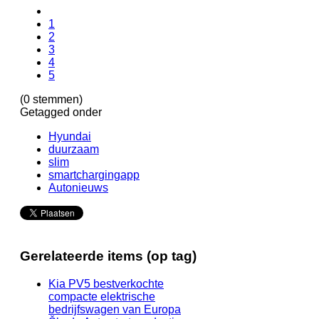
1
2
3
4
5
(0 stemmen)
Getagged onder
Hyundai
duurzaam
slim
smartchargingapp
Autonieuws
Gerelateerde items (op tag)
Kia PV5 bestverkochte
compacte elektrische
bedrijfswagen van Europa