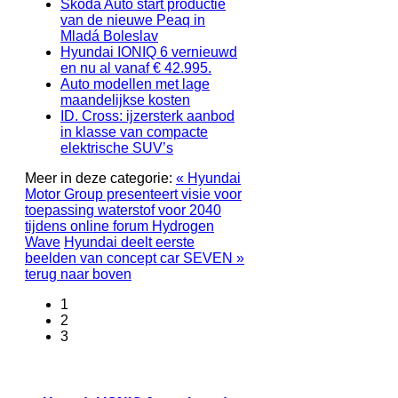
Škoda Auto start productie
van de nieuwe Peaq in
Mladá Boleslav
Hyundai IONIQ 6 vernieuwd
en nu al vanaf € 42.995.
Auto modellen met lage
maandelijkse kosten
ID. Cross: ijzersterk aanbod
in klasse van compacte
elektrische SUV’s
Meer in deze categorie:
« Hyundai
Motor Group presenteert visie voor
toepassing waterstof voor 2040
tijdens online forum Hydrogen
Wave
Hyundai deelt eerste
beelden van concept car SEVEN »
terug naar boven
1
2
3