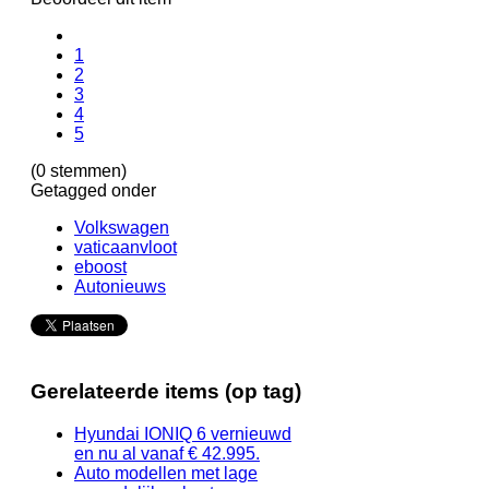
1
2
3
4
5
(0 stemmen)
Getagged onder
Volkswagen
vaticaanvloot
eboost
Autonieuws
Gerelateerde items (op tag)
Hyundai IONIQ 6 vernieuwd
en nu al vanaf € 42.995.
Auto modellen met lage