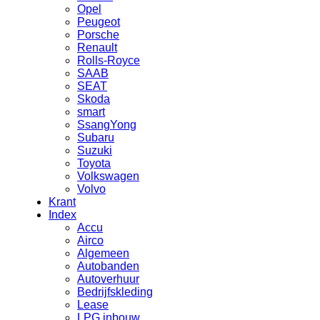
Opel
Peugeot
Porsche
Renault
Rolls-Royce
SAAB
SEAT
Skoda
smart
SsangYong
Subaru
Suzuki
Toyota
Volkswagen
Volvo
Krant
Index
Accu
Airco
Algemeen
Autobanden
Autoverhuur
Bedrijfskleding
Lease
LPG inbouw