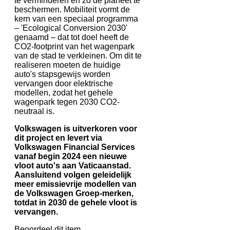
te verminderen en zo de planeet te
beschermen. Mobiliteit vormt de
kern van een speciaal programma
– 'Ecological Conversion 2030'
genaamd – dat tot doel heeft de
CO2-footprint van het wagenpark
van de stad te verkleinen. Om dit te
realiseren moeten de huidige
auto's stapsgewijs worden
vervangen door elektrische
modellen, zodat het gehele
wagenpark tegen 2030 CO2-
neutraal is.
Volkswagen is uitverkoren voor
dit project en levert via
Volkswagen Financial Services
vanaf begin 2024 een nieuwe
vloot auto's aan Vaticaanstad.
Aansluitend volgen geleidelijk
meer emissievrije modellen van
de Volkswagen Groep-merken,
totdat in 2030 de gehele vloot is
vervangen.
Beoordeel dit item