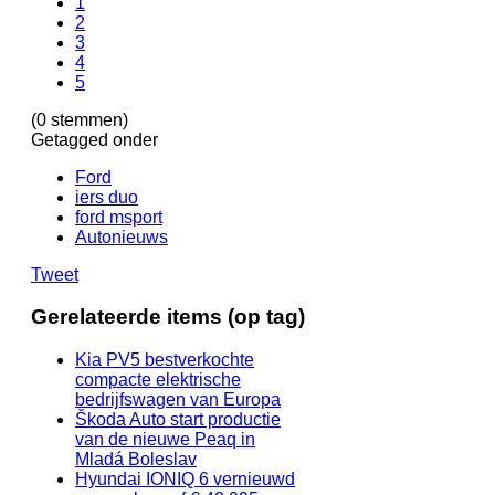
1
2
3
4
5
(0 stemmen)
Getagged onder
Ford
iers duo
ford msport
Autonieuws
Tweet
Gerelateerde items (op tag)
Kia PV5 bestverkochte
compacte elektrische
bedrijfswagen van Europa
Škoda Auto start productie
van de nieuwe Peaq in
Mladá Boleslav
Hyundai IONIQ 6 vernieuwd