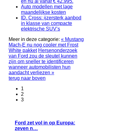
en nu al vanaf € 42.995.
Auto modellen met lage
maandelijkse kosten
ID. Cross: ijzersterk aanbod
in klasse van compacte
elektrische SUV’s
Meer in deze categorie:
« Mustang
Mach-E nu nog cooler met Frost
White pakket
Hersenonderzoek
van Ford zou de sleutel kunnen
zijn om sneller te identificeren
wanneer automobilisten hun
aandacht verliezen »
terug naar boven
1
2
3
Ford zet vol in op Europa:
zeven n…