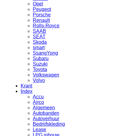
Opel
Peugeot
Porsche
Renault
Rolls-Royce
SAAB
SEAT
Skoda
smart
SsangYong
Subaru
Suzuki
Toyota
Volkswagen
Volvo
Krant
Index
Accu
Airco
Algemeen
Autobanden
Autoverhuur
Bedrijfskleding
Lease
LPG inbouw