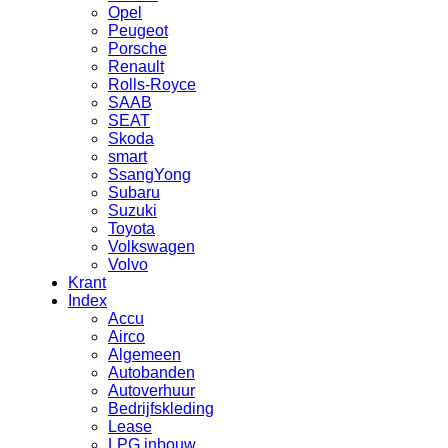
Opel
Peugeot
Porsche
Renault
Rolls-Royce
SAAB
SEAT
Skoda
smart
SsangYong
Subaru
Suzuki
Toyota
Volkswagen
Volvo
Krant
Index
Accu
Airco
Algemeen
Autobanden
Autoverhuur
Bedrijfskleding
Lease
LPG inbouw