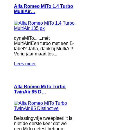
Alfa Romeo MiTo 1.4 Turbo
MultiAir…
dynaMiTo... ...mét
MultiAir!Een turbo met een B-
label? Jaha, dankzij MultiAir!
Vorig jaar maart tes...
Lees meer
Alfa Romeo MiTo Turbo
TwinAir 85 D…
Belastingvrije tweepitter! 't Is
niet de eerste keer dat we
een MiTo getest hebben,