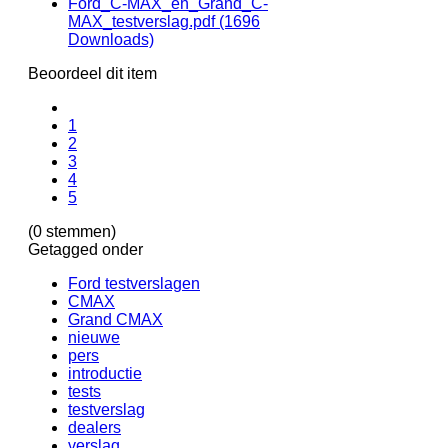
Ford_C-MAX_en_Grand_C-
MAX_testverslag.pdf
(1696
Downloads)
Beoordeel dit item
1
2
3
4
5
(0 stemmen)
Getagged onder
Ford testverslagen
CMAX
Grand CMAX
nieuwe
pers
introductie
tests
testverslag
dealers
verslag