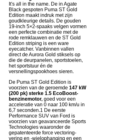
It's all in the name. De in Agate
Black gespoten Puma ST Gold
Edition maakt indruk met zijn
goudkleurige details. De gouden
19-inch 5×2-spaaks velgen vormen
een perfecte combinatie met de
rode remklauwen en de ST Gold
Edition striping is een ware
eyecatcher. Vanbinnen vallen
direct de Aurora Gold stiksels op
die de deurpanelen, sportstoelen,
het sportstuur én de
versnellingspookhoes sieren.
De Puma ST Gold Edition is
voorzien van de geroemde
147 kW
(200 pk) sterke 1.5 EcoBoost-
benzinemotor,
goed voor een
acceleratie van 0 naar 100 km/u in
6,7 seconden.1 De eerste
Performance SUV van Ford is
voorzien van geavanceerde Sports
Technologies waaronder de
gepatenteerde force vectoring-
vering en -wielophanging en een