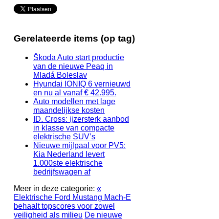
Gerelateerde items (op tag)
Škoda Auto start productie
van de nieuwe Peaq in
Mladá Boleslav
Hyundai IONIQ 6 vernieuwd
en nu al vanaf € 42.995.
Auto modellen met lage
maandelijkse kosten
ID. Cross: ijzersterk aanbod
in klasse van compacte
elektrische SUV’s
Nieuwe mijlpaal voor PV5:
Kia Nederland levert
1.000ste elektrische
bedrijfswagen af
Meer in deze categorie:
«
Elektrische Ford Mustang Mach-E
behaalt topscores voor zowel
veiligheid als milieu
De nieuwe