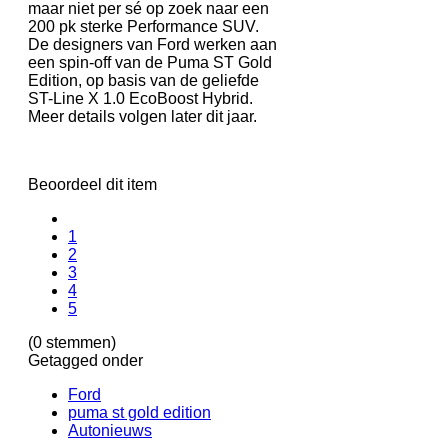
maar niet per sé op zoek naar een
200 pk sterke Performance SUV.
De designers van Ford werken aan
een spin-off van de Puma ST Gold
Edition, op basis van de geliefde
ST-Line X 1.0 EcoBoost Hybrid.
Meer details volgen later dit jaar.
Beoordeel dit item
1
2
3
4
5
(0 stemmen)
Getagged onder
Ford
puma st gold edition
Autonieuws