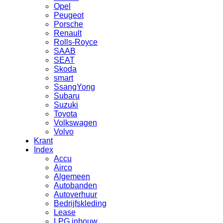
Opel
Peugeot
Porsche
Renault
Rolls-Royce
SAAB
SEAT
Skoda
smart
SsangYong
Subaru
Suzuki
Toyota
Volkswagen
Volvo
Krant
Index
Accu
Airco
Algemeen
Autobanden
Autoverhuur
Bedrijfskleding
Lease
LPG inbouw