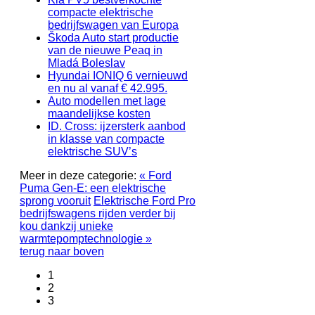
compacte elektrische
bedrijfswagen van Europa
Škoda Auto start productie
van de nieuwe Peaq in
Mladá Boleslav
Hyundai IONIQ 6 vernieuwd
en nu al vanaf € 42.995.
Auto modellen met lage
maandelijkse kosten
ID. Cross: ijzersterk aanbod
in klasse van compacte
elektrische SUV’s
Meer in deze categorie:
« Ford
Puma Gen-E: een elektrische
sprong vooruit
Elektrische Ford Pro
bedrijfswagens rijden verder bij
kou dankzij unieke
warmtepomptechnologie »
terug naar boven
1
2
3