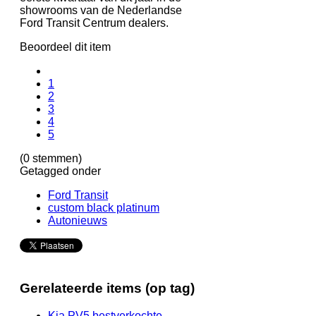
showrooms van de Nederlandse
Ford Transit Centrum dealers.
Beoordeel dit item
1
2
3
4
5
(0 stemmen)
Getagged onder
Ford Transit
custom black platinum
Autonieuws
Gerelateerde items (op tag)
Kia PV5 bestverkochte