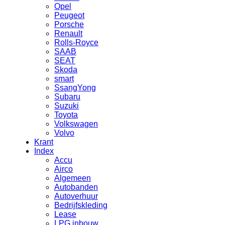
Opel
Peugeot
Porsche
Renault
Rolls-Royce
SAAB
SEAT
Skoda
smart
SsangYong
Subaru
Suzuki
Toyota
Volkswagen
Volvo
Krant
Index
Accu
Airco
Algemeen
Autobanden
Autoverhuur
Bedrijfskleding
Lease
LPG inbouw