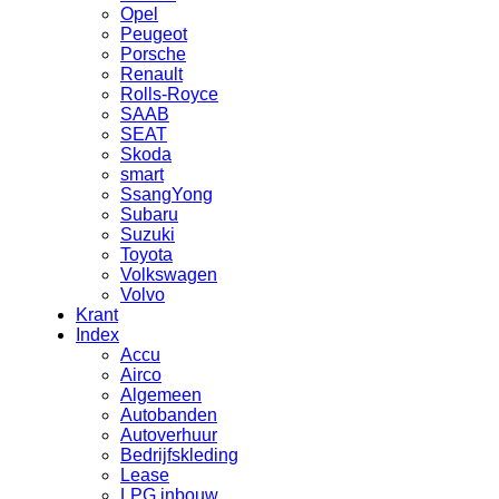
Opel
Peugeot
Porsche
Renault
Rolls-Royce
SAAB
SEAT
Skoda
smart
SsangYong
Subaru
Suzuki
Toyota
Volkswagen
Volvo
Krant
Index
Accu
Airco
Algemeen
Autobanden
Autoverhuur
Bedrijfskleding
Lease
LPG inbouw