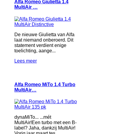
Alfa Romeo Giulietta 1.4
MultiAir …
De nieuwe Giulietta van Alfa
laat niemand onberoerd. Dit
statement verdient enige
toelichting, aange...
Lees meer
Alfa Romeo MiTo 1.4 Turbo
MultiAir…
dynaMiTo... ...mét
MultiAir!Een turbo met een B-
label? Jaha, dankzij MultiAir!
Vorig jaar maart tes...