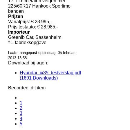
17" lichtmetalen velgen met
225/60R17 Hankook Sportimo
banden
Prijzen
Vanafprijs: € 23.995,-
Prijs testauto: € 28.985,-
Importeur
Greenib Car, Sassenheim
* = fabrieksopgave
Laatst aangepast opdinsdag, 05 februari
2013 13:58
Download bijlagen:
Hyundai_ix35_testverslag.pdf
(1691 Downloads)
Beoordeel dit item
1
2
3
4
5