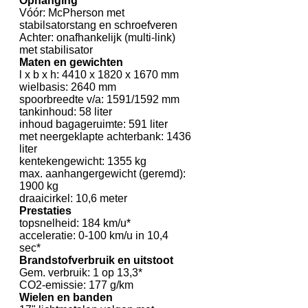
Ophanging
Vóór: McPherson met
stabilsatorstang en schroefveren
Achter: onafhankelijk (multi-link)
met stabilisator
Maten en gewichten
l x b x h: 4410 x 1820 x 1670 mm
wielbasis: 2640 mm
spoorbreedte v/a: 1591/1592 mm
tankinhoud: 58 liter
inhoud bagageruimte: 591 liter
met neergeklapte achterbank: 1436
liter
kentekengewicht: 1355 kg
max. aanhangergewicht (geremd):
1900 kg
draaicirkel: 10,6 meter
Prestaties
topsnelheid: 184 km/u*
acceleratie: 0-100 km/u in 10,4
sec*
Brandstofverbruik en uitstoot
Gem. verbruik: 1 op 13,3*
CO2-emissie: 177 g/km
Wielen en banden