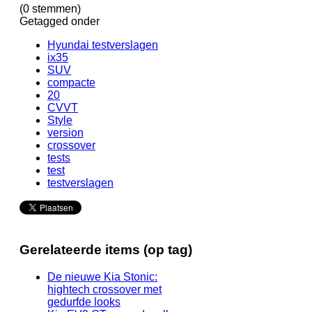
(0 stemmen)
Getagged onder
Hyundai testverslagen
ix35
SUV
compacte
20
CVVT
Style
version
crossover
tests
test
testverslagen
Gerelateerde items (op tag)
De nieuwe Kia Stonic:
hightech crossover met
gedurfde looks