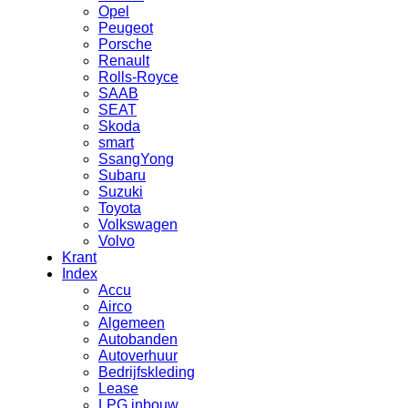
Opel
Peugeot
Porsche
Renault
Rolls-Royce
SAAB
SEAT
Skoda
smart
SsangYong
Subaru
Suzuki
Toyota
Volkswagen
Volvo
Krant
Index
Accu
Airco
Algemeen
Autobanden
Autoverhuur
Bedrijfskleding
Lease
LPG inbouw