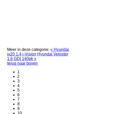
Meer in deze categorie:
« Hyundai
ix20 1.4 i-Vision
Hyundai Veloster
1.6 GDI 140pk »
terug naar boven
1
2
3
4
5
6
7
8
9
10