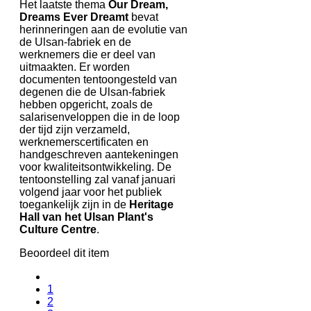
Het laatste thema
Our Dream,
Dreams Ever Dreamt
bevat
herinneringen aan de evolutie van
de Ulsan-fabriek en de
werknemers die er deel van
uitmaakten. Er worden
documenten tentoongesteld van
degenen die de Ulsan-fabriek
hebben opgericht, zoals de
salarisenveloppen die in de loop
der tijd zijn verzameld,
werknemerscertificaten en
handgeschreven aantekeningen
voor kwaliteitsontwikkeling. De
tentoonstelling zal vanaf januari
volgend jaar voor het publiek
toegankelijk zijn in de
Heritage
Hall van het Ulsan Plant's
Culture Centre
.
Beoordeel dit item
1
2