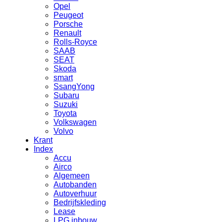
Opel
Peugeot
Porsche
Renault
Rolls-Royce
SAAB
SEAT
Skoda
smart
SsangYong
Subaru
Suzuki
Toyota
Volkswagen
Volvo
Krant
Index
Accu
Airco
Algemeen
Autobanden
Autoverhuur
Bedrijfskleding
Lease
LPG inbouw