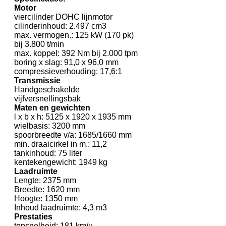
Motor
viercilinder DOHC lijnmotor
cilinderinhoud: 2.497 cm3
max. vermogen.: 125 kW (170 pk)
bij 3.800 t/min
max. koppel: 392 Nm bij 2.000 tpm
boring x slag: 91,0 x 96,0 mm
compressieverhouding: 17,6:1
Transmissie
Handgeschakelde
vijfversnellingsbak
Maten en gewichten
l x b x h: 5125 x 1920 x 1935 mm
wielbasis: 3200 mm
spoorbreedte v/a: 1685/1660 mm
min. draaicirkel in m.: 11,2
tankinhoud: 75 liter
kentekengewicht: 1949 kg
Laadruimte
Lengte: 2375 mm
Breedte: 1620 mm
Hoogte: 1350 mm
Inhoud laadruimte: 4,3 m3
Prestaties
topsnelheid: 181 km/u