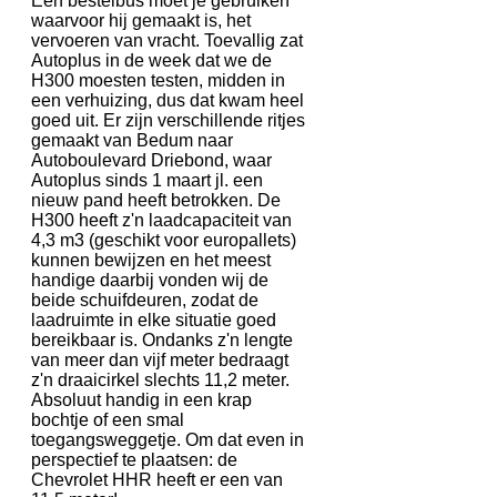
Een bestelbus moet je gebruiken
waarvoor hij gemaakt is, het
vervoeren van vracht. Toevallig zat
Autoplus in de week dat we de
H300 moesten testen, midden in
een verhuizing, dus dat kwam heel
goed uit. Er zijn verschillende ritjes
gemaakt van Bedum naar
Autoboulevard Driebond, waar
Autoplus sinds 1 maart jl. een
nieuw pand heeft betrokken. De
H300 heeft z'n laadcapaciteit van
4,3 m3 (geschikt voor europallets)
kunnen bewijzen en het meest
handige daarbij vonden wij de
beide schuifdeuren, zodat de
laadruimte in elke situatie goed
bereikbaar is. Ondanks z'n lengte
van meer dan vijf meter bedraagt
z'n draaicirkel slechts 11,2 meter.
Absoluut handig in een krap
bochtje of een smal
toegangsweggetje. Om dat even in
perspectief te plaatsen: de
Chevrolet HHR heeft er een van