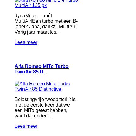
dynaMiTo... ...mét
MultiAir!Een turbo met een B-
label? Jaha, dankzij MultiAir!
Vorig jaar maart tes...
Lees meer
Alfa Romeo MiTo Turbo
TwinAir 85 D…
Belastingvrije tweepitter! 't Is
niet de eerste keer dat we
een MiTo getest hebben,
want dat deden ...
Lees meer