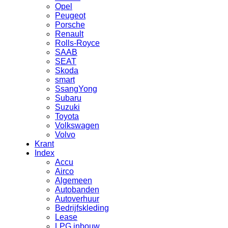
Opel
Peugeot
Porsche
Renault
Rolls-Royce
SAAB
SEAT
Skoda
smart
SsangYong
Subaru
Suzuki
Toyota
Volkswagen
Volvo
Krant
Index
Accu
Airco
Algemeen
Autobanden
Autoverhuur
Bedrijfskleding
Lease
LPG inbouw