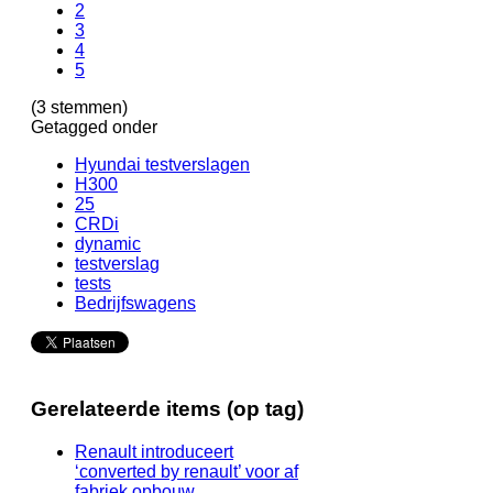
2
3
4
5
(3 stemmen)
Getagged onder
Hyundai testverslagen
H300
25
CRDi
dynamic
testverslag
tests
Bedrijfswagens
Gerelateerde items (op tag)
Renault introduceert
‘converted by renault’ voor af
fabriek opbouw