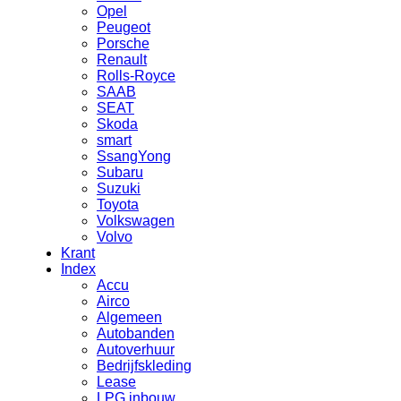
Opel
Peugeot
Porsche
Renault
Rolls-Royce
SAAB
SEAT
Skoda
smart
SsangYong
Subaru
Suzuki
Toyota
Volkswagen
Volvo
Krant
Index
Accu
Airco
Algemeen
Autobanden
Autoverhuur
Bedrijfskleding
Lease
LPG inbouw