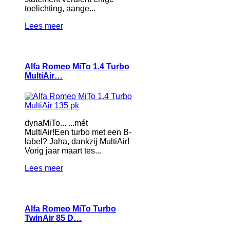
toelichting, aange...
Lees meer
Alfa Romeo MiTo 1.4 Turbo
MultiAir…
dynaMiTo... ...mét
MultiAir!Een turbo met een B-
label? Jaha, dankzij MultiAir!
Vorig jaar maart tes...
Lees meer
Alfa Romeo MiTo Turbo
TwinAir 85 D…