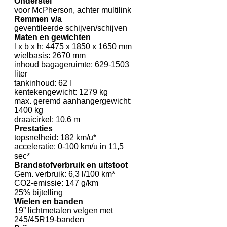
Onderstel
voor McPherson, achter multilink
Remmen v/a
geventileerde schijven/schijven
Maten en gewichten
l x b x h: 4475 x 1850 x 1650 mm
wielbasis: 2670 mm
inhoud bagageruimte: 629-1503
liter
tankinhoud: 62 l
kentekengewicht: 1279 kg
max. geremd aanhangergewicht:
1400 kg
draaicirkel: 10,6 m
Prestaties
topsnelheid: 182 km/u*
acceleratie: 0-100 km/u in 11,5
sec*
Brandstofverbruik en uitstoot
Gem. verbruik: 6,3 l/100 km*
CO2-emissie: 147 g/km
25% bijtelling
Wielen en banden
19” lichtmetalen velgen met
245/45R19-banden