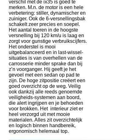
verschil met de ix35 is goed te
merken. M.n. de motor is een hele
verbetering: stiller, dynamischer en
zuiniger. Ook de 6-versnellingsbak
schakelt zeer precies en soepel.
Het aantal toeren in de hoogste
versnelling bij 120 km/u is laag en
zorgt voor gunstige verbruikscijfers.
Het onderstel is mooi
uitgebalanceerd en in last-wissel-
situaties is van overhellen van de
carrosserie minder sprake dan bij
z’n voorganger. Hij geeft je het
gevoel met een sedan op pad te
zijn. De hoge zitpositie creëert een
goed overzicht op de weg. Veilig
ook dankzij alle reeds genoemde
veiligheids-systemen aan boord,
die alert ingrijpen en je behoeden
voor brokken. Het interieur ziet er
heel verzorgd uit met mooie
materialen. Alles zit overzichtelijk
en logisch binnen handbereik,
ergonomisch helemaal top.