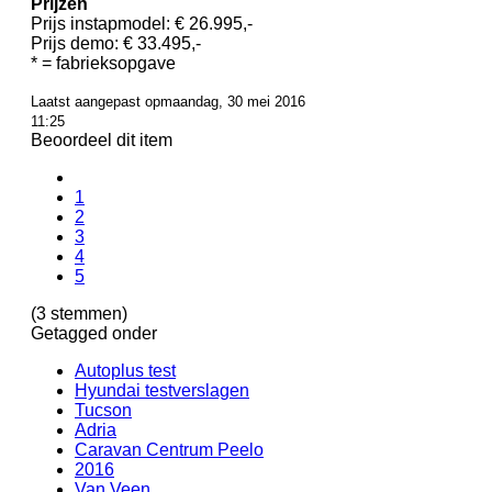
Prijzen
Prijs instapmodel: € 26.995,-
Prijs demo: € 33.495,-
* = fabrieksopgave
Laatst aangepast opmaandag, 30 mei 2016
11:25
Beoordeel dit item
1
2
3
4
5
(3 stemmen)
Getagged onder
Autoplus test
Hyundai testverslagen
Tucson
Adria
Caravan Centrum Peelo
2016
Van Veen