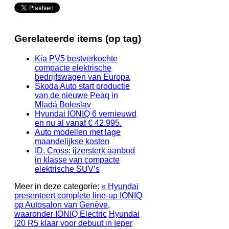
Gerelateerde items (op tag)
Kia PV5 bestverkochte
compacte elektrische
bedrijfswagen van Europa
Škoda Auto start productie
van de nieuwe Peaq in
Mladá Boleslav
Hyundai IONIQ 6 vernieuwd
en nu al vanaf € 42.995.
Auto modellen met lage
maandelijkse kosten
ID. Cross: ijzersterk aanbod
in klasse van compacte
elektrische SUV’s
Meer in deze categorie:
« Hyundai
presenteert complete line-up IONIQ
op Autosalon van Genève,
waaronder IONIQ Electric
Hyundai
i20 R5 klaar voor debuut in Ieper