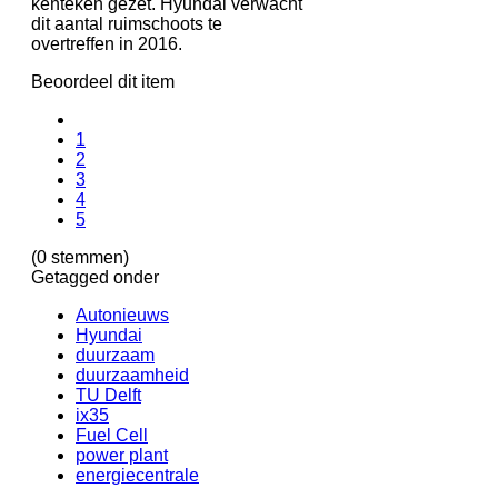
kenteken gezet. Hyundai verwacht
dit aantal ruimschoots te
overtreffen in 2016.
Beoordeel dit item
1
2
3
4
5
(0 stemmen)
Getagged onder
Autonieuws
Hyundai
duurzaam
duurzaamheid
TU Delft
ix35
Fuel Cell
power plant
energiecentrale