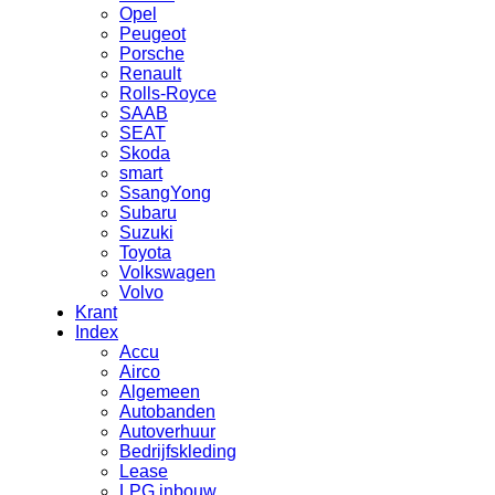
Opel
Peugeot
Porsche
Renault
Rolls-Royce
SAAB
SEAT
Skoda
smart
SsangYong
Subaru
Suzuki
Toyota
Volkswagen
Volvo
Krant
Index
Accu
Airco
Algemeen
Autobanden
Autoverhuur
Bedrijfskleding
Lease
LPG inbouw