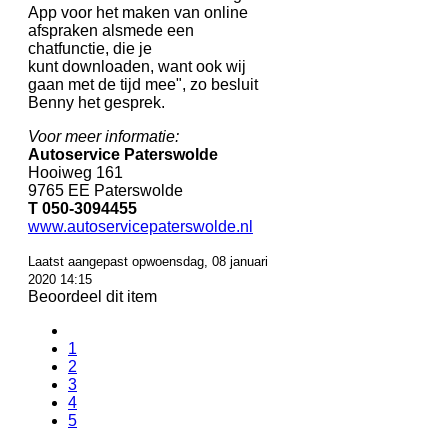
App voor het maken van online
afspraken alsmede een
chatfunctie, die je
kunt downloaden, want ook wij
gaan met de tijd mee", zo besluit
Benny het gesprek.
Voor meer informatie:
Autoservice Paterswolde
Hooiweg 161
9765 EE Paterswolde
T 050-3094455
www.autoservicepaterswolde.nl
Laatst aangepast opwoensdag, 08 januari
2020 14:15
Beoordeel dit item
1
2
3
4
5