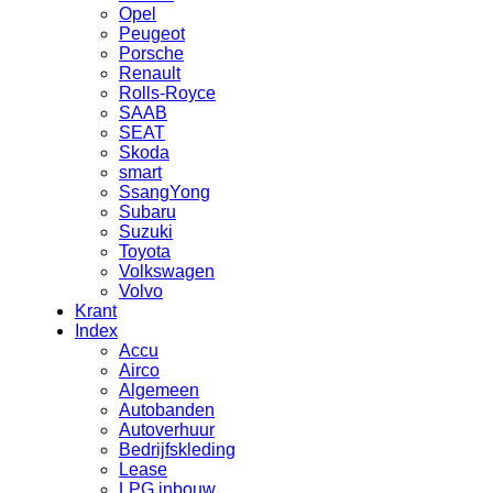
Opel
Peugeot
Porsche
Renault
Rolls-Royce
SAAB
SEAT
Skoda
smart
SsangYong
Subaru
Suzuki
Toyota
Volkswagen
Volvo
Krant
Index
Accu
Airco
Algemeen
Autobanden
Autoverhuur
Bedrijfskleding
Lease
LPG inbouw