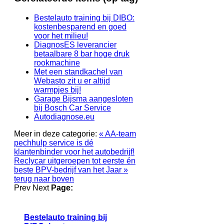
Bestelauto training bij DIBO:
kostenbesparend en goed
voor het milieu!
DiagnosES leverancier
betaalbare 8 bar hoge druk
rookmachine
Met een standkachel van
Webasto zit u er altijd
warmpjes bij!
Garage Bijsma aangesloten
bij Bosch Car Service
Autodiagnose.eu
Meer in deze categorie:
« AA-team
pechhulp service is dé
klantenbinder voor het autobedrijf!
Reclycar uitgeroepen tot eerste én
beste BPV-bedrijf van het Jaar »
terug naar boven
Prev
Next
Page:
Bestelauto training bij