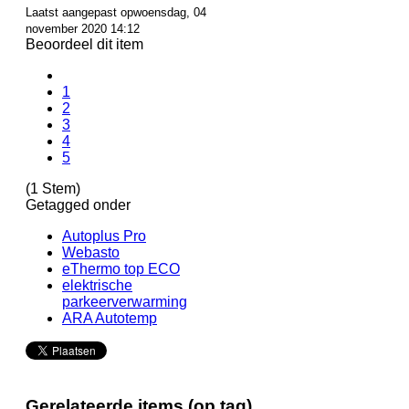
Laatst aangepast opwoensdag, 04
november 2020 14:12
Beoordeel dit item
1
2
3
4
5
(1 Stem)
Getagged onder
Autoplus Pro
Webasto
eThermo top ECO
elektrische
parkeerverwarming
ARA Autotemp
Gerelateerde items (op tag)