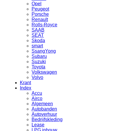
Opel
Peugeot
Porsche
Renault
Rolls-Royce
SAAB
SEAT
Skoda
smart
SsangYong
Subaru
Suzuki
Toyota
Volkswagen
Volvo
Krant
Index
Accu
Airco
Algemeen
Autobanden
Autoverhuur
Bedrijfskleding
Lease
LPG inbouw