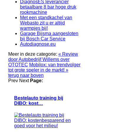
DiagnosES leverancier
betaalbare 8 bar hoge druk
rookmachine
Met een standkachel van
Webasto zit u er altijd
warmpjes bij!
Garage Bijsma aangesloten
bij Bosch Car Service
Autodiagnose.eu
Meer in deze categorie:
« Review
door Autobedrijf Willems over
OTOTEC
Mobilox: van trendvolger
tot grote speler in de markt! »
terug naar boven
Prev
Next
Page:
Bestelauto training bij
DIBO: kost…