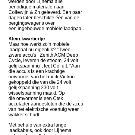
werden door Lijnema alle
benodigde materialen aan
Collewijn & Zn geleverd. Een paar
dagen later beschikte één van de
bergingswagens over
een ingebouwde mobiele laadpaal.
Klein kwartiertje
Maar hoe werkt zo'n mobiele
laadpaal nu eigenlijk? "Twee
zware accu's , Zenith AGM Deep
Cycle, leveren de stroom, 24 volt
gelijkspanning", legt Col uit. "Aan
die accu's is een krachtige
omvormer van het merk Victron
gekoppeld die van die 24 volt
gelijkspanning 230 volt
wisselspanning maakt. Op
die omvormer is een Ctek
acculader aangesloten die de accu
van het elektrische voertuig weer
wakker schudt.
Met behulp van extra lange
laadkabels, ook door Lijnema