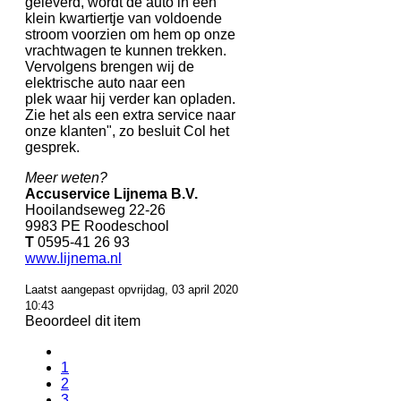
geleverd, wordt de auto in een
klein kwartiertje van voldoende
stroom voorzien om hem op onze
vrachtwagen te kunnen trekken.
Vervolgens brengen wij de
elektrische auto naar een
plek waar hij verder kan opladen.
Zie het als een extra service naar
onze klanten", zo besluit Col het
gesprek.
Meer weten?
Accuservice Lijnema B.V.
Hooilandseweg 22-26
9983 PE Roodeschool
T
0595-41 26 93
www.lijnema.nl
Laatst aangepast opvrijdag, 03 april 2020
10:43
Beoordeel dit item
1
2
3