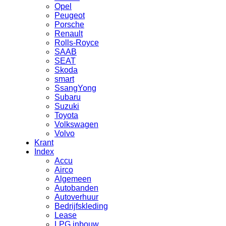
Opel
Peugeot
Porsche
Renault
Rolls-Royce
SAAB
SEAT
Skoda
smart
SsangYong
Subaru
Suzuki
Toyota
Volkswagen
Volvo
Krant
Index
Accu
Airco
Algemeen
Autobanden
Autoverhuur
Bedrijfskleding
Lease
LPG inbouw