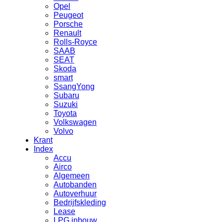
Opel
Peugeot
Porsche
Renault
Rolls-Royce
SAAB
SEAT
Skoda
smart
SsangYong
Subaru
Suzuki
Toyota
Volkswagen
Volvo
Krant
Index
Accu
Airco
Algemeen
Autobanden
Autoverhuur
Bedrijfskleding
Lease
LPG inbouw