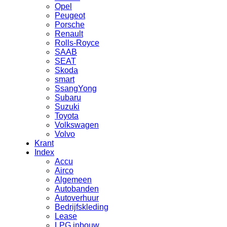
Opel
Peugeot
Porsche
Renault
Rolls-Royce
SAAB
SEAT
Skoda
smart
SsangYong
Subaru
Suzuki
Toyota
Volkswagen
Volvo
Krant
Index
Accu
Airco
Algemeen
Autobanden
Autoverhuur
Bedrijfskleding
Lease
LPG inbouw