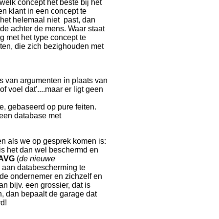
lk concept het beste bij het
n klant in een concept te
 het helemaal niet past, dan
rde achter de mens. Waar staat
ng met het type concept te
sten, die zich bezighouden met
s van argumenten in plaats van
f voel dat'....maar er ligt geen
, gebaseerd op pure feiten.
 een database met
en als we op gesprek komen is:
en is het dan wel beschermd en
AVG
(
de nieuwe
ich aan databescherming te
 de ondernemer en zichzelf en
bijv. een grossier, dat is
, dan bepaalt de garage dat
d!