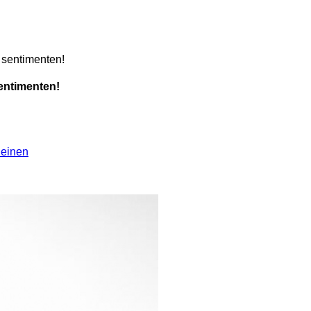
 sentimenten!
entimenten!
leinen