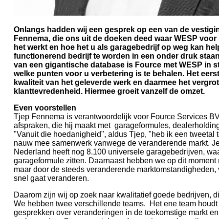
Onlangs hadden wij een gesprek op een van de vestigi
Fennema, die ons uit de doeken deed waar WESP voor st
het werkt en hoe het u als garagebedrijf op weg kan he
functionerend bedrijf te worden in een onder druk staa
van een gigantische database is Fource met WESP in st
welke punten voor u verbetering is te behalen. Het eerst
kwaliteit van het geleverde werk en daarmee het vergro
klanttevredenheid. Hiermee groeit vanzelf de omzet.
Even voorstellen
Tjep Fennema is verantwoordelijk voor Fource Services B
afspraken, die hij maakt met garageformules, dealerholdi
"Vanuit die hoedanigheid", aldus Tjep, "heb ik een tweetal
nauw mee samenwerk vanwege de veranderende markt. Je m
Nederland heeft nog 8.100 universele garagebedrijven, wa
garageformule zitten. Daarnaast hebben we op dit moment 
maar door de steeds veranderende marktomstandigheden, 
snel gaat veranderen.
Daarom zijn wij op zoek naar kwalitatief goede bedrijven, d
We hebben twee verschillende teams. Het ene team houdt z
gesprekken over veranderingen in de toekomstige markt en