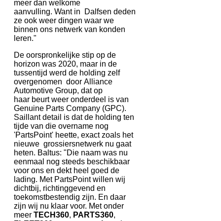
meer dan welkome
aanvulling. Want in Dalfsen deden
ze ook weer dingen waar we
binnen ons netwerk van konden
leren."
De oorspronkelijke stip op de
horizon was 2020, maar in de
tussentijd werd de holding zelf
overgenomen door Alliance
Automotive Group, dat op
haar beurt weer onderdeel is van
Genuine Parts Company (GPC).
Saillant detail is dat de holding ten
tijde van die overname nog
'PartsPoint' heette, exact zoals het
nieuwe grossiersnetwerk nu gaat
heten. Baltus: "Die naam was nu
eenmaal nog steeds beschikbaar
voor ons en dekt heel goed de
lading. Met PartsPoint willen wij
dichtbij, richtinggevend en
toekomstbestendig zijn. En daar
zijn wij nu klaar voor. Met onder
meer
TECH360
,
PARTS360
,