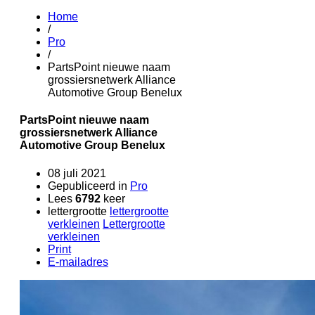
Home
/
Pro
/
PartsPoint nieuwe naam
grossiersnetwerk Alliance
Automotive Group Benelux
PartsPoint nieuwe naam
grossiersnetwerk Alliance
Automotive Group Benelux
08 juli 2021
Gepubliceerd in
Pro
Lees
6792
keer
lettergrootte
lettergrootte
verkleinen
Lettergrootte
verkleinen
Print
E-mailadres