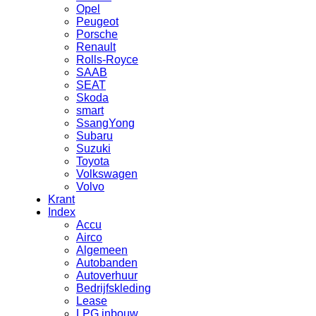
Opel
Peugeot
Porsche
Renault
Rolls-Royce
SAAB
SEAT
Skoda
smart
SsangYong
Subaru
Suzuki
Toyota
Volkswagen
Volvo
Krant
Index
Accu
Airco
Algemeen
Autobanden
Autoverhuur
Bedrijfskleding
Lease
LPG inbouw