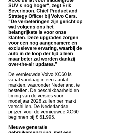
XC60 de lat voor middelgrote
SUV's nog hoger", zegt Erik
Severinson, Chief Product and
Strategy Officer bij Volvo Cars.
"De verbeteringen zijn gericht op
wat volgens ons het
belangrijkste is voor onze
klanten. Deze upgrades zorgen
voor een nog aangenamere en
exclusievere ervaring, waarbij de
auto in de loop der tijd alleen
maar beter zal worden dankzij
over-the-air updates."
De vernieuwde Volvo XC60 is
vanaf vandaag in een aantal
markten, waaronder Nederland, te
bestellen. De beschikbaarheid en
timing van de versies voor
modeljaar 2026 zullen per markt
verschillen. De Nederlandse
prijzen voor de vernieuwde XC60
beginnen bij € 61.995.
Nieuwe generatie
gebruikerservaring, met een