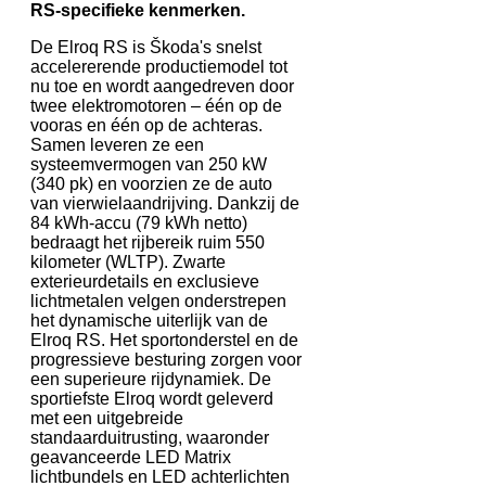
RS-specifieke kenmerken.
De Elroq RS is Škoda's snelst
accelererende productiemodel tot
nu toe en wordt aangedreven door
twee elektromotoren – één op de
vooras en één op de achteras.
Samen leveren ze een
systeemvermogen van 250 kW
(340 pk) en voorzien ze de auto
van vierwielaandrijving. Dankzij de
84 kWh-accu (79 kWh netto)
bedraagt het rijbereik ruim 550
kilometer (WLTP). Zwarte
exterieurdetails en exclusieve
lichtmetalen velgen onderstrepen
het dynamische uiterlijk van de
Elroq RS. Het sportonderstel en de
progressieve besturing zorgen voor
een superieure rijdynamiek. De
sportiefste Elroq wordt geleverd
met een uitgebreide
standaarduitrusting, waaronder
geavanceerde LED Matrix
lichtbundels en LED achterlichten