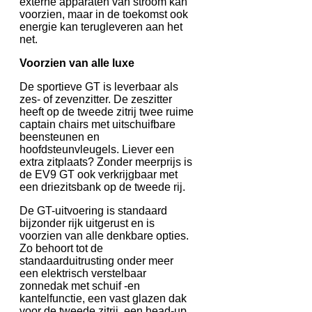
externe apparaten van stroom kan
voorzien, maar in de toekomst ook
energie kan terugleveren aan het
net.
Voorzien van alle luxe
De sportieve GT is leverbaar als
zes- of zevenzitter. De zeszitter
heeft op de tweede zitrij twee ruime
captain chairs met uitschuifbare
beensteunen en
hoofdsteunvleugels. Liever een
extra zitplaats? Zonder meerprijs is
de EV9 GT ook verkrijgbaar met
een driezitsbank op de tweede rij.
De GT-uitvoering is standaard
bijzonder rijk uitgerust en is
voorzien van alle denkbare opties.
Zo behoort tot de
standaarduitrusting onder meer
een elektrisch verstelbaar
zonnedak met schuif -en
kantelfunctie, een vast glazen dak
voor de tweede zitrij, een head-up