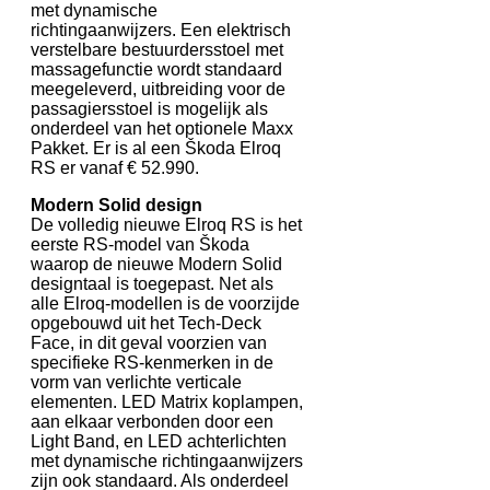
met dynamische
richtingaanwijzers. Een elektrisch
verstelbare bestuurdersstoel met
massagefunctie wordt standaard
meegeleverd, uitbreiding voor de
passagiersstoel is mogelijk als
onderdeel van het optionele Maxx
Pakket. Er is al een Škoda Elroq
RS er vanaf € 52.990.
Modern Solid design
De volledig nieuwe Elroq RS is het
eerste RS-model van Škoda
waarop de nieuwe Modern Solid
designtaal is toegepast. Net als
alle Elroq-modellen is de voorzijde
opgebouwd uit het Tech-Deck
Face, in dit geval voorzien van
specifieke RS-kenmerken in de
vorm van verlichte verticale
elementen. LED Matrix koplampen,
aan elkaar verbonden door een
Light Band, en LED achterlichten
met dynamische richtingaanwijzers
zijn ook standaard. Als onderdeel