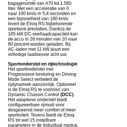
bagageruimte van 470 tot 1.580
liter. Met een acceleratie van 0
naar 100 km/u in 5,4 seconden en
een topsnelheid van 180 km/u
levert de Elroq RS bijbehorende
sportieve prestaties. Dankzij de
185 kW DC-snellaadcapaciteit kan
de accu in 26 minuten van 10 naar
80 procent worden geladen. Bij
AC-laden met 11 kW duurt een
volledige laadsessie acht uur.
Sportonderstel en rijtechnologie
Het sportonderstel met
Progressieve besturing en Driving
Mode Select verbetert de
rijdynamiek aanzienlijk. Optioneel
is de Elroq RS te voorzien van
Dynamic Chassis Control
(DCC)
.
Het adaptieve onderstel biedt
configureerbare rijmodi voor
desgewenst meer comfort of meer
sportiviteit. Tevens biedt de Elroq
RS tot wel 15 instelbare
parameters in de Individual modus,