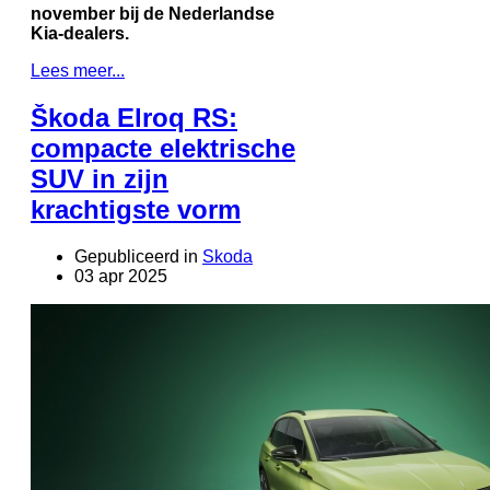
november bij de Nederlandse
Kia-dealers.
Lees meer...
Škoda Elroq RS:
compacte elektrische
SUV in zijn
krachtigste vorm
Gepubliceerd in
Skoda
03 apr 2025