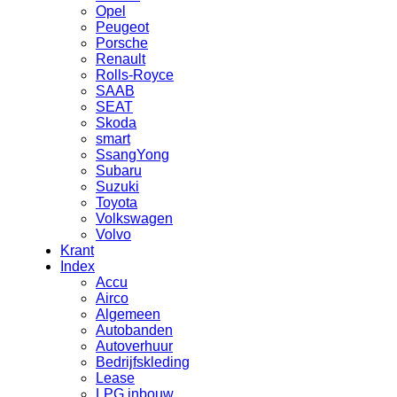
Opel
Peugeot
Porsche
Renault
Rolls-Royce
SAAB
SEAT
Skoda
smart
SsangYong
Subaru
Suzuki
Toyota
Volkswagen
Volvo
Krant
Index
Accu
Airco
Algemeen
Autobanden
Autoverhuur
Bedrijfskleding
Lease
LPG inbouw