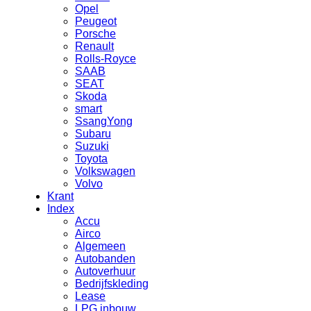
Opel
Peugeot
Porsche
Renault
Rolls-Royce
SAAB
SEAT
Skoda
smart
SsangYong
Subaru
Suzuki
Toyota
Volkswagen
Volvo
Krant
Index
Accu
Airco
Algemeen
Autobanden
Autoverhuur
Bedrijfskleding
Lease
LPG inbouw