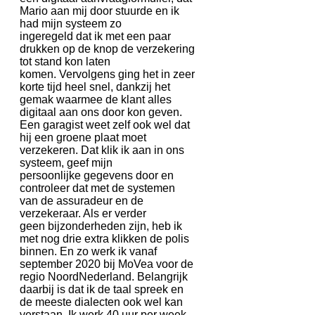
Mario aan mij door stuurde en ik
had mijn systeem zo
ingeregeld dat ik met een paar
drukken op de knop de verzekering
tot stand kon laten
komen. Vervolgens ging het in zeer
korte tijd heel snel, dankzij het
gemak waarmee de klant alles
digitaal aan ons door kon geven.
Een garagist weet zelf ook wel dat
hij een groene plaat moet
verzekeren. Dat klik ik aan in ons
systeem, geef mijn
persoonlijke gegevens door en
controleer dat met de systemen
van de assuradeur en de
verzekeraar. Als er verder
geen bijzonderheden zijn, heb ik
met nog drie extra klikken de polis
binnen. En zo werk ik vanaf
september 2020 bij MoVea voor de
regio NoordNederland. Belangrijk
daarbij is dat ik de taal spreek en
de meeste dialecten ook wel kan
verstaan. Ik werk 40 uur per week