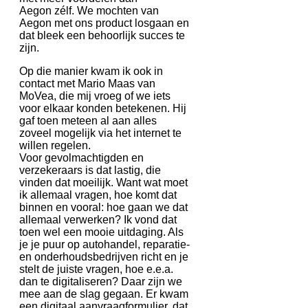
Aegon zélf. We mochten van
Aegon met ons product losgaan en
dat bleek een behoorlijk succes te
zijn.
Op die manier kwam ik ook in
contact met Mario Maas van
MoVea, die mij vroeg of we iets
voor elkaar konden betekenen. Hij
gaf toen meteen al aan alles
zoveel mogelijk via het internet te
willen regelen.
Voor gevolmachtigden en
verzekeraars is dat lastig, die
vinden dat moeilijk. Want wat moet
ik allemaal vragen, hoe komt dat
binnen en vooral: hoe gaan we dat
allemaal verwerken? Ik vond dat
toen wel een mooie uitdaging. Als
je je puur op autohandel, reparatie-
en onderhoudsbedrijven richt en je
stelt de juiste vragen, hoe e.e.a.
dan te digitaliseren? Daar zijn we
mee aan de slag gegaan. Er kwam
een digitaal aanvraagformulier, dat