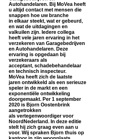
Autohandelaren. Bij MoVea heeft
u altijd contact met mensen die
snappen hoe uw branche
in elkaar steekt, wat er gebeurd,
en wat de uitdagingen en
valkuilen zijn. Iedere collega
heeft vele jaren ervaring in het
verzekeren van Garagebedrijven
en Autohandelaren. Deze
ervaring is opgedaan bij
verzekeraars als
acceptant, schadebehandelaar
en technisch inspecteur.
MoVea heeft zich de laatste
jaren ontwikkeld als een serieuze
speler in de markt en een
exponentiële ontwikkeling
doorgemaakt. Per 1 september
2020 is Bjorn Oostenbrink
aangetrokken
als vertegenwoordiger voor
NoordNederland. In deze editie
stelt hij zich graag even aan u
voor. Wij spraken Bjorn thuis op
kantoor in zijn woonplaats