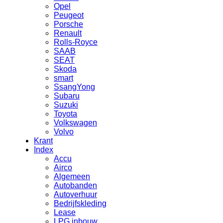
Opel
Peugeot
Porsche
Renault
Rolls-Royce
SAAB
SEAT
Skoda
smart
SsangYong
Subaru
Suzuki
Toyota
Volkswagen
Volvo
Krant
Index
Accu
Airco
Algemeen
Autobanden
Autoverhuur
Bedrijfskleding
Lease
LPG inbouw