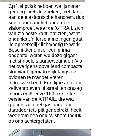
Op ’t slipvlak hebben we, jammer
genoeg, niets te zoeken, met dank
aan de elektronische handrem, dus
snel door naar het onderdeel
slalomproef, waar de X-TRAIL zich
van z’n beste kant laat zien, want
ondanks z’n forse afmetingen gaat
‘ie opmerkelijk lichtvoetig te werk.
Beschikkend over een prima
onderstel weten we deze gigant
met simpele stuurbewegingen (via
het overigens opvallend compacte
stuurwiel) gemakkelijk langs de
pylonen te manoeuvreren.
Indrukwekkend! Een fijne auto, die
zelfvertrouwen uitstraalt en ontzag
inboezemt! Deze 163 pk sterke
versie van de XTRAIL, die wat
gretiger aan het gas hangt en
daardoor iets pittiger optrekt, heeft
wederom een onuitwisbare indruk
op ons achtergelaten.