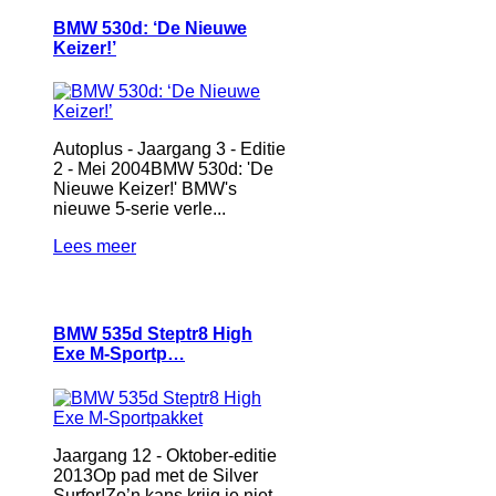
BMW 530d: ‘De Nieuwe
Keizer!’
Autoplus - Jaargang 3 - Editie
2 - Mei 2004BMW 530d: 'De
Nieuwe Keizer!' BMW's
nieuwe 5-serie verle...
Lees meer
BMW 535d Steptr8 High
Exe M-Sportp…
Jaargang 12 - Oktober-editie
2013Op pad met de Silver
Surfer!Zo’n kans krijg je niet