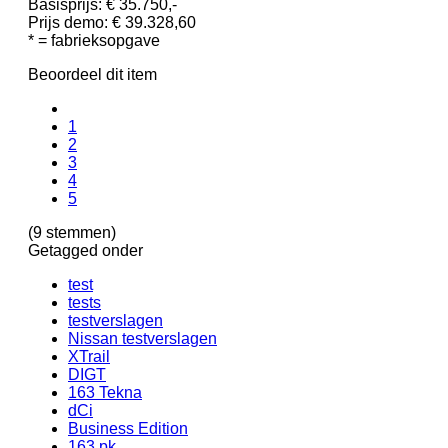
Basisprijs: € 35.750,-
Prijs demo: € 39.328,60
* = fabrieksopgave
Beoordeel dit item
1
2
3
4
5
(9 stemmen)
Getagged onder
test
tests
testverslagen
Nissan testverslagen
XTrail
DIGT
163 Tekna
dCi
Business Edition
163 pk