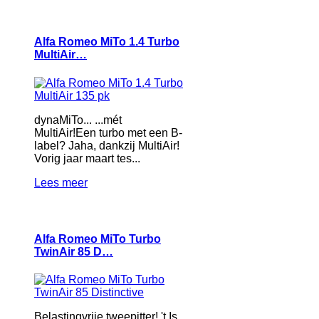
Alfa Romeo MiTo 1.4 Turbo
MultiAir…
dynaMiTo... ...mét
MultiAir!Een turbo met een B-
label? Jaha, dankzij MultiAir!
Vorig jaar maart tes...
Lees meer
Alfa Romeo MiTo Turbo
TwinAir 85 D…
Belastingvrije tweepitter! 't Is