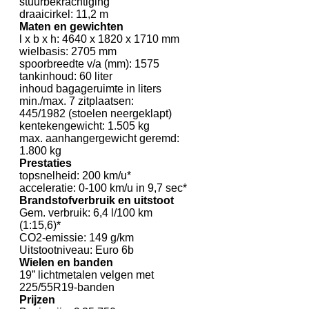
stuurbekrachtiging
draaicirkel: 11,2 m
Maten en gewichten
l x b x h: 4640 x 1820 x 1710 mm
wielbasis: 2705 mm
spoorbreedte v/a (mm): 1575
tankinhoud: 60 liter
inhoud bagageruimte in liters
min./max. 7 zitplaatsen:
445/1982 (stoelen neergeklapt)
kentekengewicht: 1.505 kg
max. aanhangergewicht geremd:
1.800 kg
Prestaties
topsnelheid: 200 km/u*
acceleratie: 0-100 km/u in 9,7 sec*
Brandstofverbruik en uitstoot
Gem. verbruik: 6,4 l/100 km
(1:15,6)*
CO2-emissie: 149 g/km
Uitstootniveau: Euro 6b
Wielen en banden
19” lichtmetalen velgen met
225/55R19-banden
Prijzen