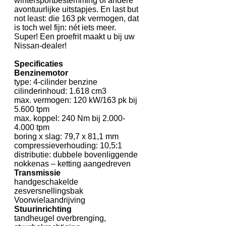
wintersportbestemming of andere
avontuurlijke uitstapjes. En last but
not least: die 163 pk vermogen, dat
is toch wel fijn: nét iets meer.
Super! Een proefrit maakt u bij uw
Nissan-dealer!
Specificaties
Benzinemotor
type: 4-cilinder benzine
cilinderinhoud: 1.618 cm3
max. vermogen: 120 kW/163 pk bij
5.600 tpm
max. koppel: 240 Nm bij 2.000-
4.000 tpm
boring x slag: 79,7 x 81,1 mm
compressieverhouding: 10,5:1
distributie: dubbele bovenliggende
nokkenas – ketting aangedreven
Transmissie
handgeschakelde
zesversnellingsbak
Voorwielaandrijving
Stuurinrichting
tandheugel overbrenging,