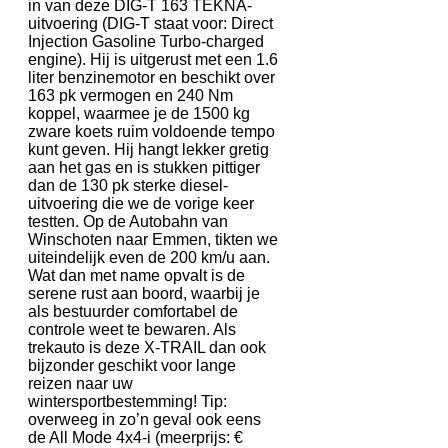
in van deze DIG-T 163 TEKNA-
uitvoering (DIG-T staat voor: Direct
Injection Gasoline Turbo-charged
engine). Hij is uitgerust met een 1.6
liter benzinemotor en beschikt over
163 pk vermogen en 240 Nm
koppel, waarmee je de 1500 kg
zware koets ruim voldoende tempo
kunt geven. Hij hangt lekker gretig
aan het gas en is stukken pittiger
dan de 130 pk sterke diesel-
uitvoering die we de vorige keer
testten. Op de Autobahn van
Winschoten naar Emmen, tikten we
uiteindelijk even de 200 km/u aan.
Wat dan met name opvalt is de
serene rust aan boord, waarbij je
als bestuurder comfortabel de
controle weet te bewaren. Als
trekauto is deze X-TRAIL dan ook
bijzonder geschikt voor lange
reizen naar uw
wintersportbestemming! Tip:
overweeg in zo’n geval ook eens
de All Mode 4x4-i (meerprijs: €