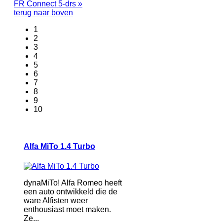
FR Connect 5-drs »
terug naar boven
1
2
3
4
5
6
7
8
9
10
Alfa MiTo 1.4 Turbo
dynaMiTo! Alfa Romeo heeft
een auto ontwikkeld die de
ware Alfisten weer
enthousiast moet maken.
Ze...