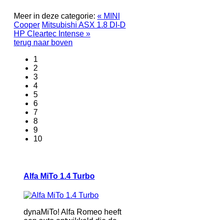
Meer in deze categorie:
« MINI
Cooper
Mitsubishi ASX 1.8 DI-D
HP Cleartec Intense »
terug naar boven
1
2
3
4
5
6
7
8
9
10
Alfa MiTo 1.4 Turbo
dynaMiTo! Alfa Romeo heeft