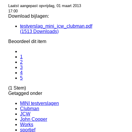
Laatst aangepast opvrijdag, 01 maart 2013
17:00
Download bijlagen:
testverslag_mini_jcw_clubman.pdf
(1513 Downloads)
Beoordeel dit item
1
2
3
4
5
(1 Stem)
Getagged onder
MINI testverslagen
Clubman
JCW
John Cooper
Works
sportief