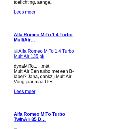
toelichting, aange...
Lees meer
Alfa Romeo MiTo 1.4 Turbo
MultiAir…
dynaMiTo... ...mét
MultiAir!Een turbo met een B-
label? Jaha, dankzij MultiAir!
Vorig jaar maart tes...
Lees meer
Alfa Romeo MiTo Turbo
TwinAir 85 D…