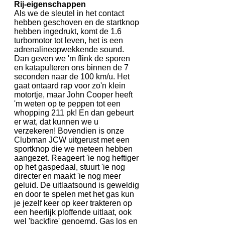
Rij-eigenschappen
Als we de sleutel in het contact
hebben geschoven en de startknop
hebben ingedrukt, komt de 1.6
turbomotor tot leven, het is een
adrenalineopwekkende sound.
Dan geven we 'm flink de sporen
en katapulteren ons binnen de 7
seconden naar de 100 km/u. Het
gaat ontaard rap voor zo'n klein
motortje, maar John Cooper heeft
'm weten op te peppen tot een
whopping 211 pk! En dan gebeurt
er wat, dat kunnen we u
verzekeren! Bovendien is onze
Clubman JCW uitgerust met een
sportknop die we meteen hebben
aangezet. Reageert 'ie nog heftiger
op het gaspedaal, stuurt 'ie nog
directer en maakt 'ie nog meer
geluid. De uitlaatsound is geweldig
en door te spelen met het gas kun
je jezelf keer op keer trakteren op
een heerlijk ploffende uitlaat, ook
wel 'backfire' genoemd. Gas los en