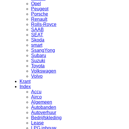
Opel
Peugeot
Porsche
Renault
Rolls-Royce
SAAB
SEAT
Skoda
smart
SsangYong
Subaru
Suzuki
Toyota
Volkswagen
Volvo
Krant
Index
Accu
Airco
Algemeen
Autobanden
Autoverhuur
Bedrijfskleding
Lease
LPG inbouw