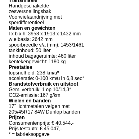
Transmissie
Handgeschakelde
zesversnellingsbak
Voorwielaandrijving met
sperdifferentieel
Maten en gewichten
l x b x h: 3958 x 1913 x 1432 mm
wielbasis: 2642 mm
spoorbreedte v/a (mm): 1453/1461
tankinhoud: 50 liter
inhoud bagageruimte: 460 liter
kentekengewicht: 1180 kg
Prestaties
topsnelheid: 238 km/u*
acceleratie: 0-100 km/u in 6,8 sec*
Brandstofverbruik en uitstoot
Gem. verbruik: 1 op 10/14,3*
CO2-emissie: 167 g/km
Wielen en banden
17" lichtmetalen velgen met
205/45R17 84W Dunlop banden
Prijzen
Consumentenprijs: € 40.544,-
Prijs testauto: € 45.047,-
* = fabrieksopgave