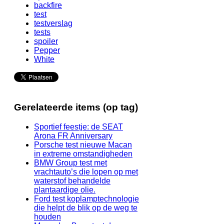
backfire
test
testverslag
tests
spoiler
Pepper
White
Gerelateerde items (op tag)
Sportief feestje: de SEAT
Arona FR Anniversary
Porsche test nieuwe Macan
in extreme omstandigheden
BMW Group test met
vrachtauto’s die lopen op met
waterstof behandelde
plantaardige olie.
Ford test koplamptechnologie
die helpt de blik op de weg te
houden