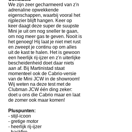
We zijn zeer gecharmeerd van z'n
adrenaline opwekkende
eigenschappen, waarbij vooral het
rijplezier blijft hangen. Keer op
keer daagt deze super de suupste
Mini je uit om nog sneller te gaan,
om nog meer gas te geven. Nooit is
het genoeg! Hij laat je niet met rust
en zweept je continu op om alles
uit de kast te halen. Het is gewoon
een heerlijk rij-ijzer en z'n uiterlijke
bescheidenheid doet daar niets
aan af. Bij Martinistad staat
momenteel ook de Cabrio-versie
van de Mini JCW in de showroom!
Wij weten na deze test met de
Clubman JCW één ding zeker:
doet u ons die Cabrio maar en laat
de zomer ook maar komen!
Pluspunten:
- stijl-icoon
- gretige motor
- heerlijk rij-ijzer
- backfire