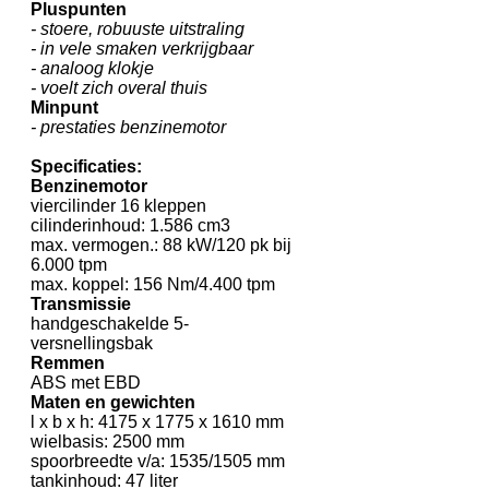
Pluspunten
- stoere, robuuste uitstraling
- in vele smaken verkrijgbaar
- analoog klokje
- voelt zich overal thuis
Minpunt
- prestaties benzinemotor
Specificaties:
Benzinemotor
viercilinder 16 kleppen
cilinderinhoud: 1.586 cm3
max. vermogen.: 88 kW/120 pk bij
6.000 tpm
max. koppel: 156 Nm/4.400 tpm
Transmissie
handgeschakelde 5-
versnellingsbak
Remmen
ABS met EBD
Maten en gewichten
l x b x h: 4175 x 1775 x 1610 mm
wielbasis: 2500 mm
spoorbreedte v/a: 1535/1505 mm
tankinhoud: 47 liter