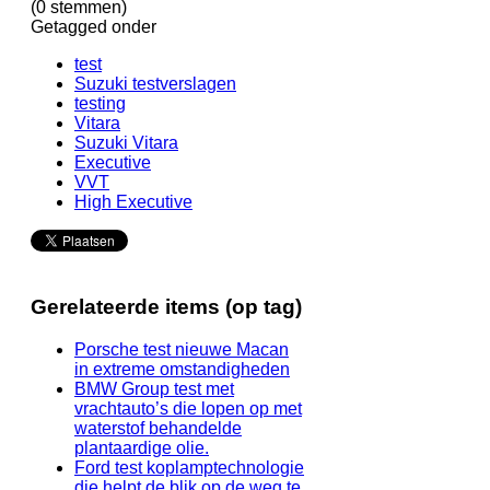
(0 stemmen)
Getagged onder
test
Suzuki testverslagen
testing
Vitara
Suzuki Vitara
Executive
VVT
High Executive
Gerelateerde items (op tag)
Porsche test nieuwe Macan
in extreme omstandigheden
BMW Group test met
vrachtauto’s die lopen op met
waterstof behandelde
plantaardige olie.
Ford test koplamptechnologie
die helpt de blik op de weg te