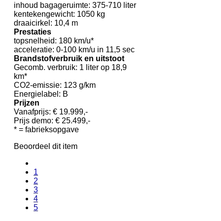
inhoud bagageruimte: 375-710 liter
kentekengewicht: 1050 kg
draaicirkel: 10,4 m
Prestaties
topsnelheid: 180 km/u*
acceleratie: 0-100 km/u in 11,5 sec
Brandstofverbruik en uitstoot
Gecomb. verbruik: 1 liter op 18,9
km*
CO2-emissie: 123 g/km
Energielabel: B
Prijzen
Vanafprijs: € 19.999,-
Prijs demo: € 25.499,-
* = fabrieksopgave
Beoordeel dit item
1
2
3
4
5