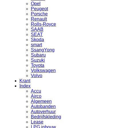
Opel
Peugeot
Porsche
Renault
Rolls-Royce
SAAB
SEAT
Skoda
smart
SsangYong
Subaru
Suzuki
Toyota
Volkswagen
Volvo
Krant
Index
Accu
Airco
Algemeen
Autobanden
Autoverhuur
Bedrijfskleding
Lease
LPG inbouw