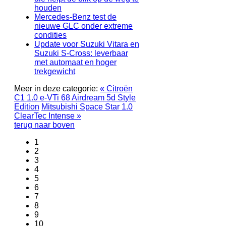
houden
Mercedes-Benz test de
nieuwe GLC onder extreme
condities
Update voor Suzuki Vitara en
Suzuki S‑Cross: leverbaar
met automaat en hoger
trekgewicht
Meer in deze categorie:
« Citroën
C1 1.0 e-VTi 68 Airdream 5d Style
Edition
Mitsubishi Space Star 1.0
ClearTec Intense »
terug naar boven
1
2
3
4
5
6
7
8
9
10