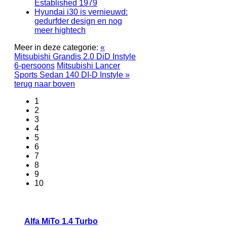
Established 1979
Hyundai i30 is vernieuwd:
gedurfder design en nog
meer hightech
Meer in deze categorie:
«
Mitsubishi Grandis 2.0 DiD Instyle
6-persoons
Mitsubishi Lancer
Sports Sedan 140 DI-D Instyle »
terug naar boven
1
2
3
4
5
6
7
8
9
10
Alfa MiTo 1.4 Turbo