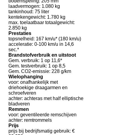
bodemspeling: 205 mm
laadvermogen: 1.080 kg
tankinhoud: 75 liter
kentekengewicht: 1.780 kg
max. toelaatbaar totaalgewicht:
2.850 kg
Prestaties
topsnelheid: 167 km/u* (180 km/u)
acceleratie: 0-100 km/u in 14,6
sec.*
Brandstofverbruik en uitstoot
Gem. verbruik: 1 op 11,6*
Gem. testverbruik: 1 op 8,5
Gem. CO2-emissie: 228 g/km
Wielophanging
voor: onafhankelijk met
driehoekige draagarmen en
schroefveren
achter: achteras met half elliptische
bladveren
Remmen
voor: geventileerde remschijven
achter: remtrommels
Prijs
prijs bij bedrijfsmatig gebruik: €