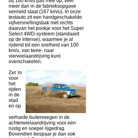
bij 180 km/u pas mee op, veel
meer dan in de fabrieksopgave
vermeld staat (167 km/u). In onze
testauto zit een handgeschakelde
vijfversnellingsbak met rechts
daarvan het pookje voor het Super
Select 4WD-systeem (standaard
op de Intense), waarmee je al
rijdend tot een snelheid van 100
km/u, van twee- naar
vierwielaandrijving kunt
overschakelen.
Zet 'm
voor
het
rijden
in de
stad
en op
verharde buitenwegen in de
achterwielaandrijving voor een
rustig en soepel rijgedrag.
Bovendien bespaar je dan ook