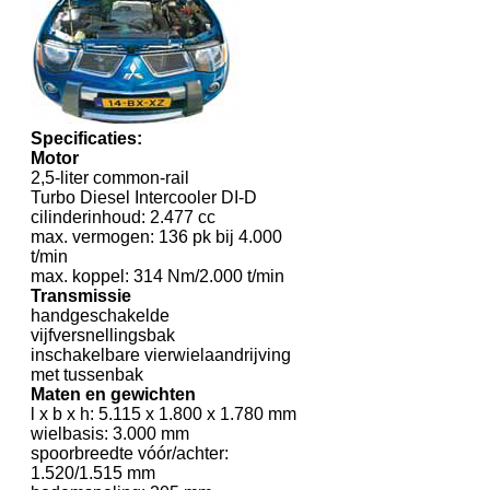
Specificaties:
Motor
2,5-liter common-rail
Turbo Diesel Intercooler DI-D
cilinderinhoud: 2.477 cc
max. vermogen: 136 pk bij 4.000
t/min
max. koppel: 314 Nm/2.000 t/min
Transmissie
handgeschakelde
vijfversnellingsbak
inschakelbare vierwielaandrijving
met tussenbak
Maten en gewichten
l x b x h: 5.115 x 1.800 x 1.780 mm
wielbasis: 3.000 mm
spoorbreedte vóór/achter:
1.520/1.515 mm