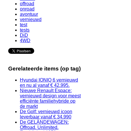
offroad
onroad
avontuur
vernieuwd
test
tests
DiD
4WD
Gerelateerde items (op tag)
Hyundai IONIQ 6 vernieuwd
en nu al vanaf € 42.995.
Nieuwe Renault Espace:
vernieuwd design voor meest
efficiënte familiehybride op
de markt
De Golf: vernieuwd icoon
leverbaar vanaf € 34.990
De GELÄNDEWAGEN:
Offroad. Unlimited.