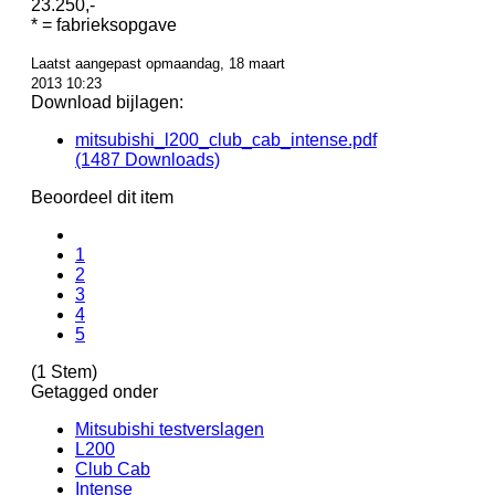
23.250,-
* = fabrieksopgave
Laatst aangepast opmaandag, 18 maart
2013 10:23
Download bijlagen:
mitsubishi_l200_club_cab_intense.pdf
(1487 Downloads)
Beoordeel dit item
1
2
3
4
5
(1 Stem)
Getagged onder
Mitsubishi testverslagen
L200
Club Cab
Intense