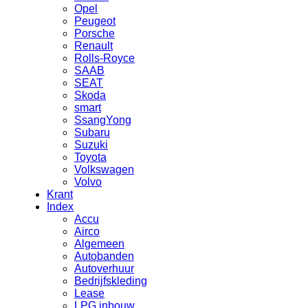
Opel
Peugeot
Porsche
Renault
Rolls-Royce
SAAB
SEAT
Skoda
smart
SsangYong
Subaru
Suzuki
Toyota
Volkswagen
Volvo
Krant
Index
Accu
Airco
Algemeen
Autobanden
Autoverhuur
Bedrijfskleding
Lease
LPG inbouw