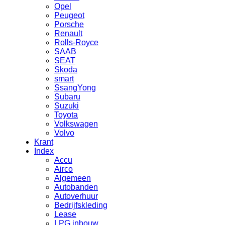
Opel
Peugeot
Porsche
Renault
Rolls-Royce
SAAB
SEAT
Skoda
smart
SsangYong
Subaru
Suzuki
Toyota
Volkswagen
Volvo
Krant
Index
Accu
Airco
Algemeen
Autobanden
Autoverhuur
Bedrijfskleding
Lease
LPG inbouw