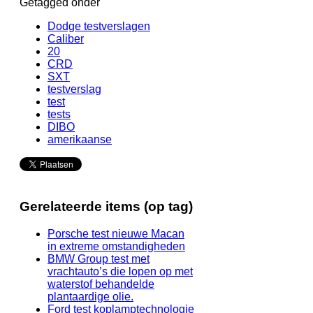
Getagged onder
Dodge testverslagen
Caliber
20
CRD
SXT
testverslag
test
tests
DIBO
amerikaanse
Gerelateerde items (op tag)
Porsche test nieuwe Macan
in extreme omstandigheden
BMW Group test met
vrachtauto’s die lopen op met
waterstof behandelde
plantaardige olie.
Ford test koplamptechnologie