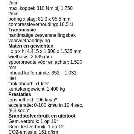
t/min
max. koppel: 310 Nm bij 1.750
t/min
boring x slag: 81,0 x 95,5 mm
compressieverhouding: 18,5 :1
Transmissie
handmatige zesversnellingsbak
voorwielaandrijving
Maten en gewichten
l x b x h: 4.415 x 1.800 x 1.535 mm
wielbasis: 2.635 mm
spoorbreedte vóór en achter: 1.520
mm
inhoud kofferruimte: 352 – 1.031
liter
tankinhoud: 51 liter
kentekengewicht: 1.400 kg
Prestaties
topsnelheid: 196 km/u*
acceleratie: 0-100 km/u in 10,4 sec.
(9,3 sec.)*
Brandstofverbruik en uitstoot
Gem. verbruik: 1 op 16*
Gem. testverbruik: 1 op 12
CO2-emissie: 161 g/km