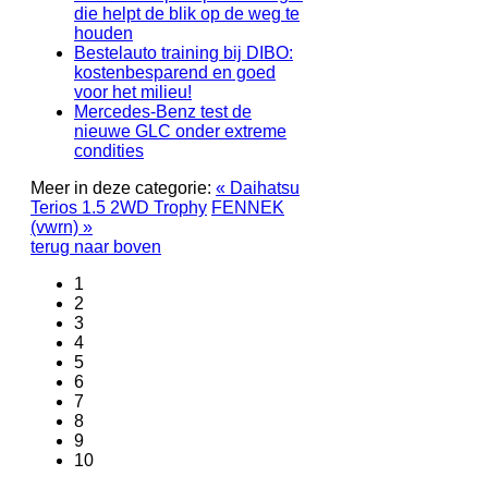
die helpt de blik op de weg te
houden
Bestelauto training bij DIBO:
kostenbesparend en goed
voor het milieu!
Mercedes-Benz test de
nieuwe GLC onder extreme
condities
Meer in deze categorie:
« Daihatsu
Terios 1.5 2WD Trophy
FENNEK
(vwrn) »
terug naar boven
1
2
3
4
5
6
7
8
9
10