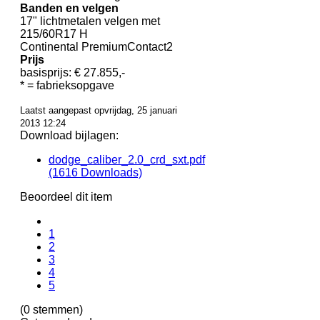
Banden en velgen
17" lichtmetalen velgen met
215/60R17 H
Continental PremiumContact2
Prijs
basisprijs: € 27.855,-
* = fabrieksopgave
Laatst aangepast opvrijdag, 25 januari
2013 12:24
Download bijlagen:
dodge_caliber_2.0_crd_sxt.pdf
(1616 Downloads)
Beoordeel dit item
1
2
3
4
5
(0 stemmen)