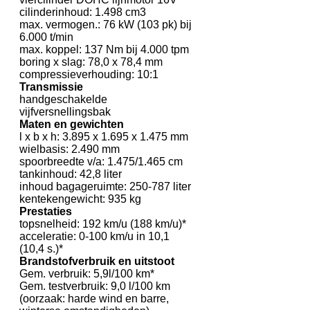
cilinderinhoud: 1.498 cm3
max. vermogen.: 76 kW (103 pk) bij
6.000 t/min
max. koppel: 137 Nm bij 4.000 tpm
boring x slag: 78,0 x 78,4 mm
compressieverhouding: 10:1
Transmissie
handgeschakelde
vijfversnellingsbak
Maten en gewichten
l x b x h: 3.895 x 1.695 x 1.475 mm
wielbasis: 2.490 mm
spoorbreedte v/a: 1.475/1.465 cm
tankinhoud: 42,8 liter
inhoud bagageruimte: 250-787 liter
kentekengewicht: 935 kg
Prestaties
topsnelheid: 192 km/u (188 km/u)*
acceleratie: 0-100 km/u in 10,1
(10,4 s.)*
Brandstofverbruik en uitstoot
Gem. verbruik: 5,9l/100 km*
Gem. testverbruik: 9,0 l/100 km
(oorzaak: harde wind en barre,