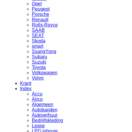
Opel
Peugeot
Porsche
Renault
Rolls-Royce
SAAB
SEAT
Skoda
smart
SsangYong
Subaru
Suzuki
Toyota
Volkswagen
Volvo
Krant
Index
Accu
Airco
Algemeen
Autobanden
Autoverhuur
Bedrijfskleding
Lease
LPG inbouw