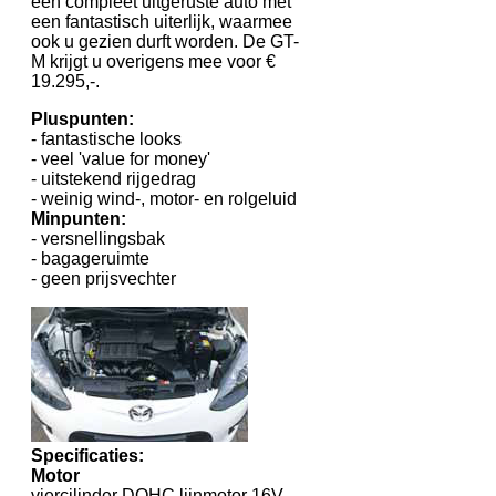
een compleet uitgeruste auto met
een fantastisch uiterlijk, waarmee
ook u gezien durft worden. De GT-
M krijgt u overigens mee voor €
19.295,-.
Pluspunten:
- fantastische looks
- veel 'value for money'
- uitstekend rijgedrag
- weinig wind-, motor- en rolgeluid
Minpunten:
- versnellingsbak
- bagageruimte
- geen prijsvechter
Specificaties:
Motor
viercilinder DOHC lijnmotor 16V