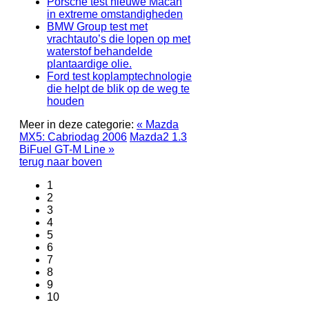
Porsche test nieuwe Macan
in extreme omstandigheden
BMW Group test met
vrachtauto’s die lopen op met
waterstof behandelde
plantaardige olie.
Ford test koplamptechnologie
die helpt de blik op de weg te
houden
Meer in deze categorie:
« Mazda
MX5: Cabriodag 2006
Mazda2 1.3
BiFuel GT-M Line »
terug naar boven
1
2
3
4
5
6
7
8
9
10