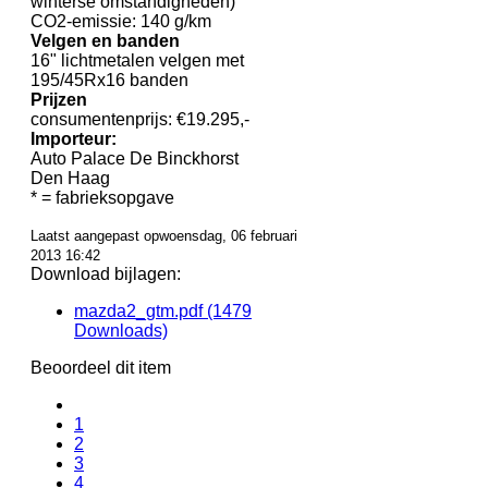
winterse omstandigheden)
CO2-emissie: 140 g/km
Velgen en banden
16" lichtmetalen velgen met
195/45Rx16 banden
Prijzen
consumentenprijs: €19.295,-
Importeur:
Auto Palace De Binckhorst
Den Haag
* = fabrieksopgave
Laatst aangepast opwoensdag, 06 februari
2013 16:42
Download bijlagen:
mazda2_gtm.pdf
(1479
Downloads)
Beoordeel dit item
1
2
3
4