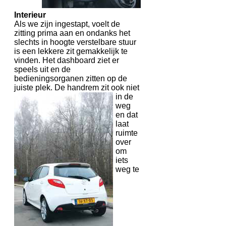
Interieur
Als we zijn ingestapt, voelt de
zitting prima aan en ondanks het
slechts in hoogte verstelbare stuur
is een lekkere zit gemakkelijk te
vinden. Het dashboard ziet er
speels uit en de
bedieningsorganen zitten op de
juiste plek.
De handrem zit ook niet
in de
weg
en dat
laat
ruimte
over
om
iets
weg te