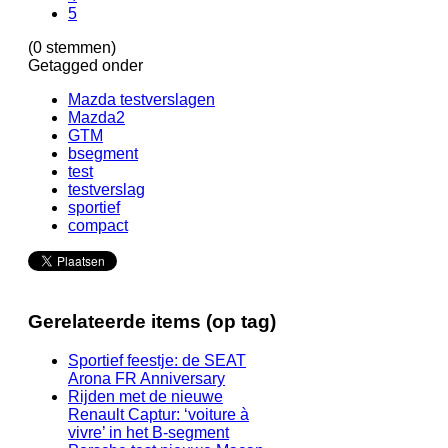
5
(0 stemmen)
Getagged onder
Mazda testverslagen
Mazda2
GTM
bsegment
test
testverslag
sportief
compact
Gerelateerde items (op tag)
Sportief feestje: de SEAT
Arona FR Anniversary
Rijden met de nieuwe
Renault Captur: ‘voiture à
vivre’ in het B-segment