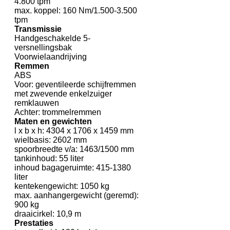
4.800 tpm
max. koppel: 160 Nm/1.500-3.500
tpm
Transmissie
Handgeschakelde 5-
versnellingsbak
Voorwielaandrijving
Remmen
ABS
Voor: geventileerde schijfremmen
met zwevende enkelzuiger
remklauwen
Achter: trommelremmen
Maten en gewichten
l x b x h: 4304 x 1706 x 1459 mm
wielbasis: 2602 mm
spoorbreedte v/a: 1463/1500 mm
tankinhoud: 55 liter
inhoud bagageruimte: 415-1380
liter
kentekengewicht: 1050 kg
max. aanhangergewicht (geremd):
900 kg
draaicirkel: 10,9 m
Prestaties