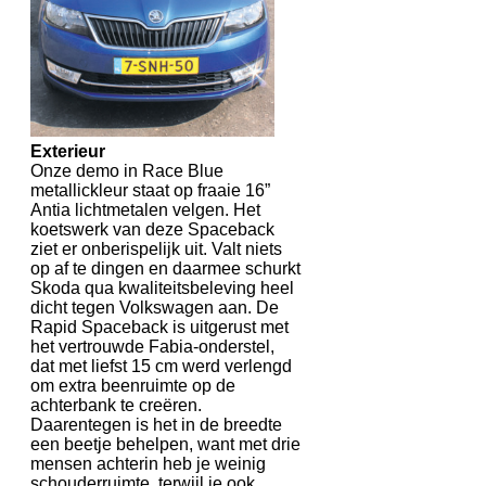
Exterieur
Onze demo in Race Blue
metallickleur staat op fraaie 16”
Antia lichtmetalen velgen. Het
koetswerk van deze Spaceback
ziet er onberispelijk uit. Valt niets
op af te dingen en daarmee schurkt
Skoda qua kwaliteitsbeleving heel
dicht tegen Volkswagen aan. De
Rapid Spaceback is uitgerust met
het vertrouwde Fabia-onderstel,
dat met liefst 15 cm werd verlengd
om extra beenruimte op de
achterbank te creëren.
Daarentegen is het in de breedte
een beetje behelpen, want met drie
mensen achterin heb je weinig
schouderruimte, terwijl je ook