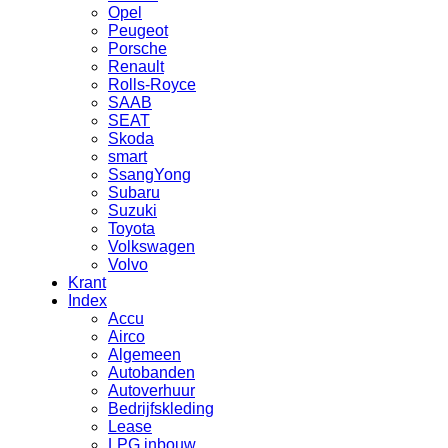
Opel
Peugeot
Porsche
Renault
Rolls-Royce
SAAB
SEAT
Skoda
smart
SsangYong
Subaru
Suzuki
Toyota
Volkswagen
Volvo
Krant
Index
Accu
Airco
Algemeen
Autobanden
Autoverhuur
Bedrijfskleding
Lease
LPG inbouw